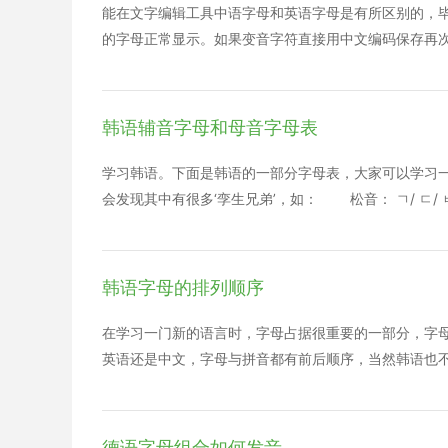
ЙА连读，近似于汉字“亚”。
能在文字编辑工具中语字母和英语字母是有所区别的，
的字母正常显示。如果变音字符直接用中文编码保存再次
出语言编码的德文网页时也会出现乱码。 乱码的解决方案
者使用支持Unicode的编辑器编辑和保存。 修改变音字符为
方法适合不支持德文变音字符的软件中正常显示德语文字
韩语辅音字母和母音字母表
就是沪江小编分享的德文字母的读音及书写方式内容汇
试。
学习韩语。下面是韩语的一部分字母表，大家可以学习一
会发现其中有很多‘孪生兄弟’，如： 松音： ㄱ/ ㄷ/ ㅂ/ 
这些孪生兄弟们在发音上稍有不同，所以它们之间长得很相像
ㅊ”“ㅅ-ㅆ”都互相组合起来记忆，这样一下子就可以把
2)关于母音字母。韩文的10个主要的母音“ㅏ,ㅑ,ㅓ,ㅕ,ㅗ
韩语字母的排列顺序
个半元音“[I]”，所以其发音是“[ia]”。其它的“ㅕ,ㅛ,ㅠ
ㅕ”“ㅗ-ㅛ”“ㅜ-ㅠ”都组合起来记忆，再看看它们的
在学习一门新的语言时，字母占据很重要的一部分，字母
时还有个普遍的问题就是把字母的开口方向搞错，如把“ㅏ”
英语还是中文，字母与拼音都有前后顺序，当然韩语也不
一样的。我们在学习之前，要好好的掌握这些字母表，这样
1） 传统排列顺序 现代韩国语字母一共有四十个，传统的排列
阳性母音(其声音比较宏亮)，而“ㅓ,ㅕ,ㅜ,ㅠ”是阴性
ㄷ,ㄹ,ㅁ,ㅂ,ㅅ,ㅇ,ㅈ,ㅊ,ㅋ,ㅌ,ㅍ,ㅎ 2） 现代
向外或向上，而阴性母音则反之向内或向下开口。
十个字母为标准排列的，所以应该熟记其顺序，以便在词典中迅
德语字母组合如何发音