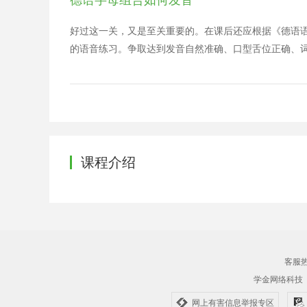
ㅃ,ㅅ,ㅆ,ㅇ,ㅈ,ㅉ,ㅊ,ㅋ,ㅌ,ㅍ,ㅎ （2） 元音排列顺序 ㅏ,ㅐ
排列顺序 ㄱ,ㄲ,ㄳ,ㄴ,ㄵ,ㄶ,ㄷ,ㄹ,ㄺ,ㄻ,ㄼ,ㄽ,ㄾ,ㄿ,
好过这一关，又是至关重要的。在课后还应根据《德语语
己的顺序，无规矩不成方圆，字母的顺序编排都语言时
的语音练习。争取达到发音自然准确、口型舌位正确、
要把字母有着其合理性，我们应该牢记字母顺序。 这
着决定作用。 2、对于公共外语选择德语的学生来说
活的运用德语，才是最终目的。并非题目做得好，才是
不明白的多问老师、多听录音多跟读，这样才能学好德
要的，而不是学费的高低。如果教师发音不准，或对语
的影响。只有学好发音，才语的人，不外乎分为下面几种
游刃有余，消除不必要的压力。一般发音阶段建议使用
课程介绍
是沪江小编为大家带来的有关德语字母组合如何发音的
音，学习更多知识。
客服热线
学金网络科技
网上有害信息举报专区