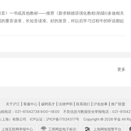
,ㅑ,ㅒ,ㅓ,ㅔ,ㅕ,ㅖ,ㅗ,ㅘ,ㅙ,ㅚ,ㅛ,ㅜ,ㅝ,ㅞ,ㅟ,ㅠ,ㅡ,ㅢ,ㅣ （3） 收音
ㅀ,ㅁ,ㅂ,ㅄ,ㅅ,ㅆ,ㅇ,ㅈ,ㅊ,ㅋ,ㅌ,ㅍ,ㅎ 中文声母韵母、英语的音标都有着自
音》一书或其他教材——推荐《新求精德语强化教程(初级I)多做相关
，字母占据很重要的一部分，字母是基础，我们在牢记字母时也千万不
词的重音读准，长短音读准。好的发音，对以后学习过程中的听说都起
就是韩语字母的排列顺序，不知道你记住了吗？
，不应把考试作为目的，毕竟毕业后工作也好、继续深造也好，能灵
学的好。如果所在学校德语学习课时等条件有限制，应自己多下功夫，
语。 3、对于报德语培训班的学生来说，认准培训班的师资是最重
音部分不够重视，几个学时就讲过，那么对以后的德语学习将有很不利
：德语专业的学生;其他专业选择德语作为公共外语能在今后的学习中
至少25学时。条件允许的可使用更多时间，把好语音关。 上述就
更多
相关内容，希望大家可以有效掌握这些技巧，以提升自己的德语准确发
关于沪江
|
客服中心
|
诚聘英才
|
法律声明
|
联系我们
|
沪友故事
|
推广联盟
电话：021-61542738 9:00~18:00
不良信息与数据安全举报电话：021-61542
（上海）有限公司
ICP认证：沪ICP备17024317号
Copyright © 2026 学金 All Rig
上海互联网举报中心
工商网监电子标识
上海网络报警平台