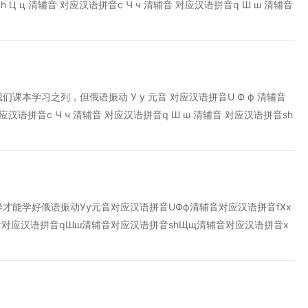
演变成希腊字母，希腊字母孳生了拉丁字母和斯拉夫字母，成为欧洲各
h Ц ц 清辅音 对应汉语拼音c Ч ч 清辅音 对应汉语拼音q Ш ш 清辅音
语字母是西里尔字母的变体，共33个，用以表达元音和辅音，有印刷
硬音符号 本身不发音，出现在单词里表示前后两个字母不能连读 Ы ы 元音
下面是具体的字母表。
 Ь ь 软音符号，只要它出现，它前面的字母就读成所谓“软音”。可以
短促的ti(汉语拼音)，但非常轻而且非常短促，不构成一个音节 Э э 元
y Ю ю 元音，相当于字母ЙУ连读，近似于汉字“优”，但嘴要扁一些，
连读，近似于汉字“亚”。
本学习之列，但俄语振动 У у 元音 对应汉语拼音U Ф ф 清辅音
对应汉语拼音c Ч ч 清辅音 对应汉语拼音q Ш ш 清辅音 对应汉语拼音sh
音，出现在单词里表示前后两个字母不能连读 Ы ы 元音近似汉语拼音ei，
号，只要它出现，它前面的字母就读成所谓“软音”。可以把它看作是最短
语拼音)，但非常轻而且非常短促，不构成一个音节 Э э 元音，相当于英语
音，相当于字母ЙУ连读，近似于汉字“优”，但嘴要扁一些，并且发音过程中
字“亚”。
能学好俄语振动Уу元音对应汉语拼音UФф清辅音对应汉语拼音fХх
音对应汉语拼音qШш清辅音对应汉语拼音shЩщ清辅音对应汉语拼音x
母不能连读Ыы元音近似汉语拼音ei，但舌头要向后缩，嘴巴张得比发
所谓“软音”。可以把它看作是最短促的i(汉语拼音)，因此，比如ть就
成一个音节 Ээ元音，相当于英语音标中的[e],或者说汉语拼音ye去
优”，但嘴要扁一些，并且发音过程中嘴型保持不变 Яя元音，相当于字母