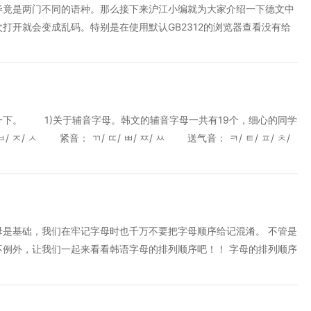
毕竟是两门不同的语种。那么接下来沪江小编就为大家介绍一下德文中
打开就会变成乱码。特别是在使用默认GB2312的浏览器查看没有给
有2种。 如果必要，使用Unicode(UTF-8)保存德文文本或
标准ASCII字符。修改方法如下:ü=Ue Ä=Ae Ö=Oe ß=ss 这种
。例如GB2312编码的中文网页，中文新闻组，IM软件等。 上述
总，大家要深入了解，提升自己德语学习的有效性，轻松面对德语考
下。 1)关于辅音字母。韩文的辅音字母一共有19个，细心的同学
ㅈ/ ㅅ 紧音： ㄲ/ ㄸ/ ㅃ/ ㅉ/ ㅆ 送气音： ㅋ/ ㅌ/ ㅍ/ ㅊ/
，所以我们应该把“ㄱ-ㄲ-ㅋ”“ㄷ-ㄸ-ㅌ”“ㅂ-ㅃ-ㅍ”“ㅈ-ㅉ-
19个辅音中的14个都记忆下来，剩下的5个再单独背出来就可以了。
,ㅛ,ㅜ,ㅠ,ㅡ,ㅣ”中也是有规律的。“ㅑ”是在“ㅏ[a]”这个音的前面加了
”也都是在“ㅓ,ㅗ,ㅜ”的前面加了个半元音“”，所以我们要把“ㅏ-ㅑ”“ㅓ-
写法也都是后者在前者的基础上加上一笔而已。 初学者在记忆母音字母
是基础，我们在牢记字母时也千万不要把字母顺序给记混淆。 不管是
写成“ㅓ”，把“ㅗ”写成“ㅜ”等。那么有语的字母表和我们的汉语是不
例外，让我们一起来看看韩语字母的排列顺序吧！！ 字母的排列顺序
才能更好地学习韩语。下面是韩语这样一个方法，“ㅏ,ㅑ,ㅗ,ㅛ”是
顺序只取其中的二十四个。 ㅏ,ㅑ,ㅓ,ㅕ,ㅗ,ㅛ,ㅜ,ㅠ,ㅡ,ㅣ ㄱ,ㄴ,
母音(其声音比较低闷)，所以韩字在创建时就规定了阳性母音的开口方向要
韩国语词典的字母排列顺序 现在韩国出版的词典中，字母排列顺序是以现在的四
速找到需要的单词。 （1） 辅音顺序 ㄱ,ㄲ,ㄴ,ㄷ,ㄸ,ㄹ,ㅁ,ㅂ,