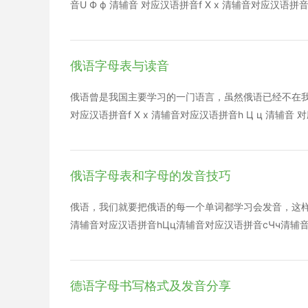
俄就是著名的腓尼基字母。腓尼基字母较早传入希腊，
音U Ф ф 清辅音 对应汉语拼音f Х х 清辅音对应汉语拼音
种字母的共同来源，俄语字母属于斯拉夫字母范畴。 俄
对应汉语拼音sh Щ щ 清辅音 对应汉语拼音x Ъ ъ 
体和手写体的区别，其中很多字母都跟希腊字母相似。
近似汉语拼音ei，但舌头要向后缩，嘴巴张得比发И时稍大
把它看作是最短促的i(汉语拼音)，因此，比如ть就读作很
俄语字母表与读音
音，相当于英语音标中的[e],或者说汉语拼音ye去掉声母
并且发音过程中嘴型保持不变 Я я 元音，相当于字母ЙА
俄语曾是我国主要学习的一门语言，虽然俄语已经不在我们课
对应汉语拼音f Х х 清辅音对应汉语拼音h Ц ц 清辅音 
Щ щ 清辅音 对应汉语拼音x Ъ ъ 硬音符号 本身不发
但舌头要向后缩，嘴巴张得比发И时稍大 Ь ь 软音符
促的i(汉语拼音)，因此，比如ть就读作很短促的ti(汉
俄语字母表和字母的发音技巧
音标中的[e],或者说汉语拼音ye去掉声母y Ю ю 元
嘴型保持不变 Я я 元音，相当于字母ЙА连读，近似于汉
俄语，我们就要把俄语的每一个单词都学习会发音，这样才
清辅音对应汉语拼音hЦц清辅音对应汉语拼音cЧч清辅
Ъъ硬音符号本身不发音，出现在单词里表示前后两个字
И时稍大 Ьь软音符号，只要它出现，它前面的字母就读成
读作很短促的ti(汉语拼音)，但非常轻而且非常短促，不构
德语字母书写格式及发音分享
掉声母y Юю元音，相当于字母ЙУ连读，近似于汉字“