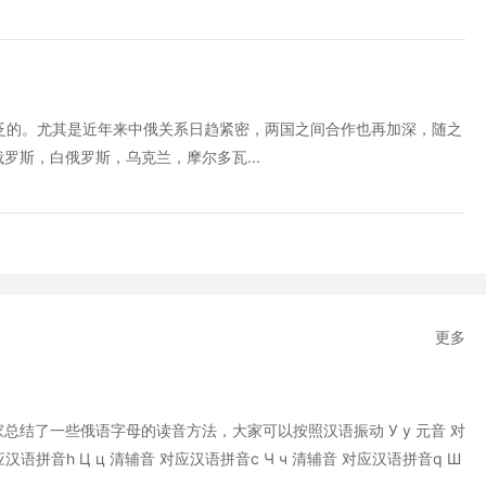
泛的。尤其是近年来中俄关系日趋紧密，两国之间合作也再加深，随之
罗斯，白俄罗斯，乌克兰，摩尔多瓦...
更多
结了一些俄语字母的读音方法，大家可以按照汉语振动 У у 元音 对
应汉语拼音h Ц ц 清辅音 对应汉语拼音c Ч ч 清辅音 对应汉语拼音q Ш