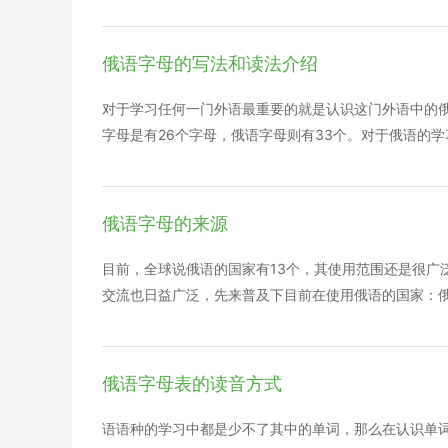
ш 清辅音 对应汉语拼音sh Щ щ 清辅音 对应汉语拼
Ы ы 元音 近似汉语拼音ei，但舌头要向后缩，嘴巴张
谓“软音”。可以把它看作是最短促的i(汉语拼音)，因此
俄语字母的写法和读法介绍
一个音节 Э э 元音，相当于英语音标中的[e],或者说汉
但嘴要扁一些，并且发音过程中嘴型保持不变 Я я 元音
对于学习任何一门外语最重要的就是认识这门外语中的
字母是有26个字母，俄语字母则有33个。对于俄语的
的，但是越往后学习越难学习。接下来沪江小编就为大
家有所帮助。 俄语字母有33个，其中元音10个，辅音21个
语字母表，走进俄语国家的第一步。 说俄语的国家有1
俄语字母的来源
合作也再加深。先来普及一下到了有多少个国家在使用俄
塞拜疆，哈萨克斯坦，吉尔吉斯斯坦，乌兹别克斯坦 ，
目前，全球说俄语的国家有13个，其使用范围还是很广
作比较少，其他剩下的国家都有我国的企业。 腓尼基人
交流也日益广泛，先来普及下目前在使用俄语的国家：
腓尼基字母，共22个，只有辅音字母，没有元音字母，
疆，哈萨克斯坦，吉尔吉斯斯坦，乌兹别克斯坦 ，塔吉
和英语字母是有很大的不同的，英语字母就是著名的腓
较少，其他剩下的国家都有我国的企业。所以近年来俄
了拉丁字母和斯拉夫字母，成为欧洲各种字母的共同来源
第一步，俄语字母有33个，其中元音10个，辅音21个，
俄语字母表的读音方式
33个，用以表达元音和辅音，有印刷体和手写体的区别
俄语字母的来源以及具体的字母表，供大家参考。 腓尼
造了腓尼基字母，共22个，只有辅音字母，没有元音字
语语种的学习中都是少不了其中的单词，那么在认识单词前