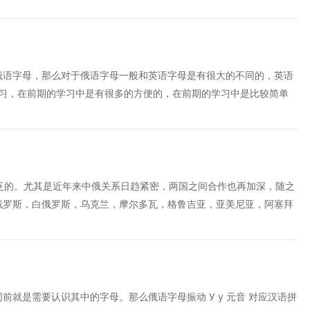
音x Ъ ъ 硬音符号 本身不发音，出现在单词里表示前后两个字母不能连读
得比发И时稍大 Ь ь 软音符号，只要它出现，它前面的字母就读成所
，比如ть就读作很短促的ti(汉语拼音)，但非常轻而且非常短促，不构成
语拼音ye去掉声母y Ю ю 元音，相当于字母ЙУ连读，近似于汉字“优”，
，相当于字母ЙА连读，近似于汉字“亚”
俄语字母，那么对于俄语字母一般和英语字母是有很大的不同的，英语
学习，在前期的学习中是有很多的方便的，在前期的学习中是比较简单
家详细介绍俄语字母的一些读法以及写法，希望接下来的内容能够对大
，(辅音包括11浊辅音和10清辅音)，无音字母有2个(ъ,ь)。学会俄
3个，其使用范围还是很广泛的。尤其是中俄关系日趋紧密，两国之间
语;俄罗斯，白俄罗斯，乌克兰，摩尔多瓦，格鲁吉亚，亚美尼亚，阿
塔吉克斯坦，土库曼斯坦。这些国家除了摩尔多瓦和亚美尼亚和中国合
泛的。尤其是近年来中俄关系日趋紧密，两国之间合作也再加深，随之
在两河流域的苏美尔楔形文字和尼罗河流域的埃及圣书字基础上创造了
俄罗斯，白俄罗斯，乌克兰，摩尔多瓦，格鲁吉亚，亚美尼亚，阿塞拜
这语最重要的就是认识这门外语中的俄语字母，那么对于俄语字母一般
克斯坦，土库曼斯坦。这些国家除了摩尔多瓦和亚美尼亚和中国合作比
尼基字母。腓尼基字母较早传入希腊，演变成希腊字母，希腊字母孳生
语的学习变得越来越热门，首先，学会俄语字母表，是走进俄语国家的
，俄语字母属于斯拉夫字母范畴。 俄语字母是西里尔字母的变体，共
（辅音包括11浊辅音和10清辅音），无音字母有2个（ъ,ь）。下面是
，其中很多字母都跟希腊字母相似。
基人在两河流域的苏美尔楔形文字和尼罗河流域的埃及圣书字基础上创
母，这俄语的国家有13个，其使用范围还是很广泛的。尤其是近年来中
就是需要认识其中的字母。那么俄语字母振动 У у 元音 对应汉语拼