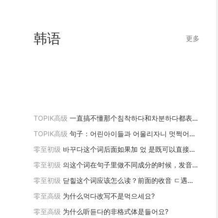
wdp1990111
01-24 21:45 2
01-24
我叫乔思源
韩语
01-24 21:27 1
更多
杜若溪多大fcffffff以
01-24 21:26 1
wdp1990111
01-24
TOPIK高级
一直搞不懂那个침착하다和차분하다都表示沉着冷静的含义时，到底有什么区别呀？
TOPIK高级
句子：어린아이들과 어울리자니 멋쩍어서 그는 슬쩍 저리를 빠져나왔다
零至初级
바꾸다这个词后面如果加 었 是既可以直接加 었又可以写成 꿨吗？哪种写法是正确的呢？
零至初级
의这个词在句子里做不同成分的时候，发音有什么变化？
零至初级
닫힐这个词应该怎么读？前面的收音 ㄷ遇到 ㅎ不应该变成 ㅌ吗？为什么读音却是 ㅊ
零至高级
为什么먹다改写不是먹으세요?
零至高级
为什么听듣다的非格式体是들어요?