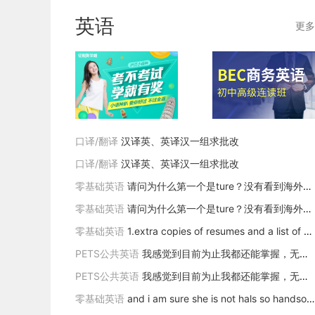
日语口语
英语
更多
口译/翻译
汉译英、英译汉一组求批改
口译/翻译
汉译英、英译汉一组求批改
零基础英语
请问为什么第一个是ture？没有看到海外销售额的描述啊？
零基础英语
请问为什么第一个是ture？没有看到海外销售额的描述啊？
零基础英语
1.extra copies of resumes and a list of references.
2. two copies of resume and reference.
PETS公共英语
我感觉到目前为止我都还能掌握，无非也就是记忆问题。但有一个知识点我一直觉得拿不下，我一直没有语法概念分不清主谓宾定状补，动词名词形容词，介词连词语气词。
copies of……resume 与reference 一个用的是单数，一个复数？哪个是正确的？或者如何理解？
尤其是设计a、the、at、to、on、in之类词汇总是在各种莫名其妙的语句里出现或者不出现，我在造句的时候根本不知道到底该不该加这些词汇怎么办？
PETS公共英语
我感觉到目前为止我都还能掌握，无非也就是记忆问题。但有一个知识点我一直觉得拿不下，我一直没有语法概念分不清主谓宾定状补，动词名词形容词，介词连词语气词。
尤其是设计a、the、at、to、on、in之类词汇总是在各种莫名其妙的语句里出现或者不出现，我在造句的时候根本不知道到底该不该加这些词汇怎么办？
零基础英语
and i am sure she is not hals so handsome as Jane, nor half so good humoured as Lydia. But you are always giving her the preference.----hals是什么意思？又写错