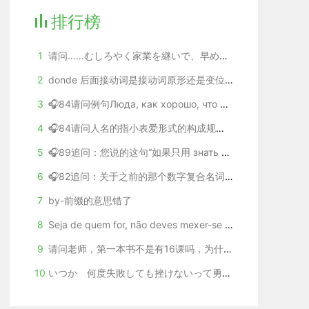
排行榜
1
请问……むしろやく家業を継いで、早めに親の力になったほうがいい。这里的やく怎么理解？
2
donde 后面接动词是接动词原形还是变位后的动词
3
🎧84请问例句Люда, как хорошо, что увиделись перед отъездом. 中，увиделись，能否替换成Встретиться，二者有什么区别？
4
🎧84请问人名的指小表爱形式的构成规则是什么？以如图所示的红圈中的人名为例。
5
🎧89追问：您说的这句“如果只用 знать кого-что，则表达的范围就大多了”我没明白什么意思呢。
6
🎧82追问：关于之前的那个数字复合名词的构成规则的问题，您没有找到相关资料，我问了一下豆包，麻烦您从专业老师的视角帮我判断一下豆包的解答是否完全正确，是否有需要更正的地方？
7
by-前缀的意思错了
8
Seja de quem for, não deves mexer-se neste livro.错了吧，那个deves还有语序。应该是não se deva mexer neste livro吧
9
请问老师，第一本书不是有16课吗，为什么课程只有13课
10
いつか 何度失敗しても挫けないって勇気づけくれたのは李さんだったでs