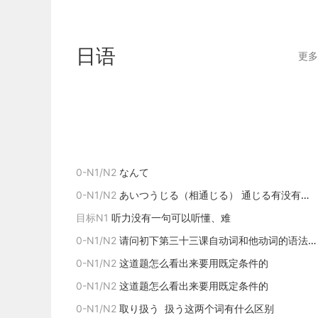
日语
更多
0-N1/N2
なんて
接续：简体小句＋なんて；形2词干 / 名词（だ）＋なんて
0-N1/N2
あいつうじる（相通じる） 通じる有没有什么区别
名词和形2这个だ要不要接
目标N1
听力没有一句可以听懂、难
0-N1/N2
请问初下第三十三课自动词和他动词的语法及后面第三十四课中语法解释自动ています、他动てあります、动ておきます、动てみます、前面两个具体写了是自动,他动,后面两个是动,这里的动是既可以是自动词也可以是他动词吗,请老师详细解释一下,谢谢
0-N1/N2
这道题怎么看出来要用既定条件的
0-N1/N2
这道题怎么看出来要用既定条件的
0-N1/N2
取り扱う 扱う这两个词有什么区别