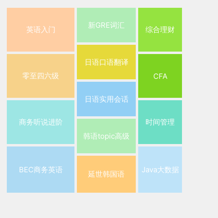
新GRE词汇
英语入门
综合理财
日语口语翻译
零至四六级
CFA
日语实用会话
商务听说进阶
时间管理
韩语topic高级
BEC商务英语
Java大数据
延世韩国语