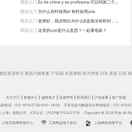
西语入门
Es de china y es profesora,可以吗第二个翻译，为什么不可以
西语入门
为什么有时候用el 有时候用una
西语入门
老师好，我没明白为什么B选项没有听到，发音不是正好是dela吗
西语入门
这里的con是什么意思？一起看电影？
概念英语学习
英语六级答案
77乐园
外语课程
听力学堂
CFA
英语
日语
韩
关于沪江
|
客服中心
|
诚聘英才
|
法律声明
|
联系我们
|
沪友故事
|
推广联盟
电话：021-61542738 9:00~18:00
不良信息与数据安全举报电话：021-61542
（上海）有限公司
ICP认证：沪ICP备17024317号
Copyright © 2026 学金 All Rig
上海互联网举报中心
工商网监电子标识
上海网络报警平台