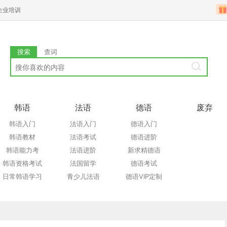
企业培训
搜索
查词
韩语
法语
德语
废弃
韩语入门
法语入门
德语入门
韩语教材
法语考试
德语进阶
韩语能力考
法语进阶
新求精德语
韩语资格考试
法国留学
德语考试
日常韩语学习
青少儿法语
德语VIP定制
韩语口语
法语口语
德国留学
韩国留学
特色课程