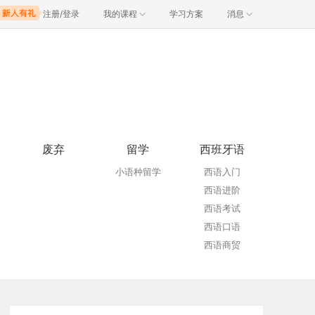
注册/登录
我的课程
学习方案
消息
废弃
留学
西班牙语
小语种留学
西语入门
西语进阶
西语考试
西语口语
西语商贸
西语VIP
西班牙留学
青少儿西语