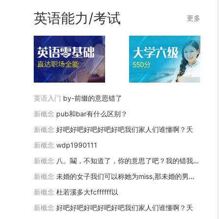
英语能力/考试
更多
英语入门
by-前缀的意思错了
新概念
pub和bar有什么区别？
新概念
好吧好吧好吧好吧好吧我们家人们谁懂啊？夭
01-24 21:45 2
新概念
wdp1990111
我叫乔思源
新概念
八。鬮，不知道了，你的意思了吧？我的错我的错了。你好你？？？？？？？？？？？？？？？我们家人的命好吧好吧好吧好吧好吧好吧好吧好吧我们家人们谁懂啊？夭
01-24 21:27 1
新概念
未婚的女子我们可以称她为miss,那未婚的男性呢？
杜若溪多大fcffffff以
新概念
杜若溪多大fcffffff以
01-24 21:26 1
新概念
好吧好吧好吧好吧好吧我们家人们谁懂啊？夭