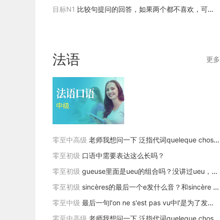
目标N1
比较句提问的回答，如果两个都不喜欢，可以说どちらも好きじゃありません， 还是需要说どちらも嫌いです
法语
更多
零至中高级
老师我想问一下 泛指代词queleque chose/ quelqu'un/ personne + de +阳性单数形容词这是规则嘛 就是不管主语是什么都是用阳性单性形容词嘛？
零至初级
口语中需要表达这么长吗？
零至初级
gueuse里面是ueu的组合吗？没讲过ueu，第二个u为啥不发音呢
零至初级
sincères的最后一个e发什么音？和sincère 发音一样吗
零至中级
最后一句l'on ne s'est pas vu中l'是为了发音方便吗？
零至中高级
老师我想问一下 泛指代词queleque chose/ quelqu'un/ personne + de +阳性单数形容词这是规则嘛 就是不管主语是什么都是用阳性单性形容词嘛？