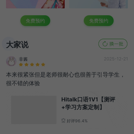
免费预约
免费预约
免费预约
免费预约
免费预约
免费预约
免费预约
免费预约
免费预约
免费预约
免费预约
免费预约
免费预约
免费预约
免费预约
免费预约
免费预约
免费预约
大家说
2025-12-21
非酱
本来很紧张但是老师很耐心也很善于引导学生，
很不错的体验
Hitalk口语1V1【测评
+学习方案定制】
好评96.4%