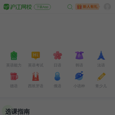
下载App
英语能力
英语考试
日语
韩语
法语
德语
西班牙语
俄语
小语种
青少儿
选课指南