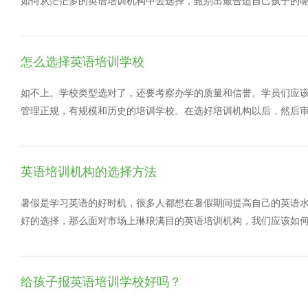
如何从茫茫多的英语培训机构中去选择，甄别出最合适自己孩子的呢
求外教，孩子在没有英语基础的时候，一味的考虑外教，可能是孩
道，会让孩子越加的不敢发言，从而没有兴趣学习英语，白培训火
小小的少儿英语培训花了钱，还没有效果。前期应考虑中教，让孩
怎么选择英语培训学校
小技巧的时候，孩子更容易理解，家长也能够及时和中教孩子的学
满兴趣，在考虑外教。 2、教学的师资实力 首先，英语培训机构
如不上。学校类型选对了，还要考察办学的质量和信誉。学员们应
师需要时间；其次，老师的英语水平，这个如何鉴定呢，如果你懂
管理正规，有规模和历史的培训学校。在选好培训机构以后，然后
或者不懂，可以参考我的方法，记得报名前一定要和孩子一起去听
的。总之根据自己的情况合适选择。 有些人总是认为学习英语就是
道什么是思维导图，但是从开始听到听完，能听出来有点意思。 3
说，培养兴趣，获取语感，形成规范的语音语调，养成大胆开口讲
面是：首先，班级的人数10人左右，太多老师会照顾不过来，太少
学习口语，最忌拔苗助长。事实上，中国缺少以英语为第二语言的
英语培训机构的选择方法
争。 4、学习英语的目的 培养孩子学习英语的兴趣和应用能力，
能力训练外，无任何捷径可走。当然教学得法，效率会高很多。 对
这样对孩子以后学习英语才能有更好的帮助。
学。课堂不仅满足了视觉要求，激发兴趣，而且能培养其观察能力
暑假是学习英语的好时机，很多人都想在暑假期间提高自己的英语
语的学习环境给学员提供了充分的活动和交流的机会。学员间的互助
好的选择，那么面对市场上琳琅满目的英语培训机构，我们应该如
学校所提供的一些参考一家，相信大家阅读完小编的这篇文章后，
先，我考虑的第一要素是：培训时间。 我刚刚大学毕业，将要步入
素。我想大多数人都培训是以零碎时间学习英语为主吧，真正全日制
训班必须是能够自由安排上课时间或者周末开课。 其次，就是授课
给孩子报英语培训学校好吗？
不齐，假如是大班授课，效果势必不会很理想;小班也是有4-5人甚