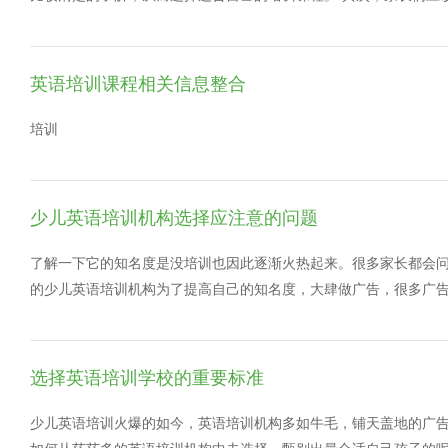
训机构一旦学生报名，就放任学生今后的学习，这是极度不负责任
会全程跟踪学生的学习情况和进度，这样才能真正保障学生的学习效
到东西，家长可以找可以陪读的英语培训班。和孩子一起学习，调
英语培训课程相关信息整合
培训
少儿英语培训机构选择应注意的问题
了解一下它的知名度是没培训也因此逐渐火热起来。很多家长都
的少儿英语培训机构为了提高自己的知名度，大肆做广告，很多广
样的少儿英语培训机构是不值得选择的。 4、周边交通便利 
段好，交通也方便。这样一来，会给学生节省很多的时间和精力
都是不吝啬的，一定会有免费的试听课。在选择少儿英语培训机构
选择英语培训学校的重要标准
分享的少儿英语培训哪个最好的内容分享，建议大家要选择各个方
迎关注沪江网，小编会持续为大家更新。
少儿英语培训火爆的如今，英语培训机构多如牛毛，铺天盖地的广