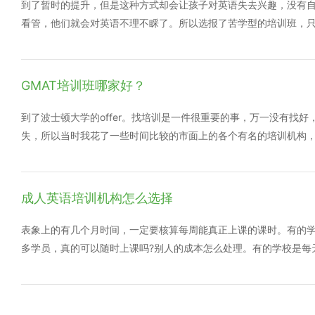
的授课模式，非外教一对一教学不可了，当然，0基础的童鞋还是
到了暂时的提升，但是这种方式却会让孩子对英语失去兴趣，没有
一大重点。 在我学习之前，我首先弄懂一个问题：就是我为何而学
看管，他们就会对英语不理不睬了。所以选报了苦学型的培训班，
语方面，而非考试。因此，我需要的是一个大众口碑好的，教学质
——乐学型 如果有这样一种英语培训班：有专业、风趣的外教，
师资了。有个专业的老师引导，效果也差不到哪去吧。 最后，要看
且上课也是以游戏和活动为主。上课时间短，不会让孩子感觉到疲
课程收费等。因而，不要以为廉价就是性价比高。我个人理解就是花
地提升，就连性格都变得更加开朗了。这样的培训班家长为什么不选
GMAT培训班哪家好？
个大平台，想要学会如何选择一个好的培训机构，仅仅只需要在百
学好英语，但是不培训要让孩子失去快乐。 给孩子报英语培训
到想学英语而又不知道哪个英语培训好的人。
孩子选报英语班之时，一定要寻找一家快乐学习型的，因为这样的
到了波士顿大学的offer。找培训是一件很重要的事，万一没有找
费试听的课程。沪江英语免费试听外教口语课，面对面与外教沟通
失，所以当时我花了一些时间比较的市面上的各个有名的培训机构
对孩子来说影响也是很大的，如果是和公校一样的上课环境，书桌
有就是去官网看了。 总而言之，GMAT不像雅思，托福之类的英
抑的心情。 4，最重要的一点就是要尊重孩子的意见，因为毕竟
分学生来说，自己在家做题往往得不到好的效果。找一个合适自己的
认定了英语培训班，才会好好学习。 家长给孩子报英语学习班，
友这一类的精品式教学，毕竟交了这么多钱看中的还是一个教学质量
成人英语培训机构怎么选择
个培训机构都有他所服务的宗旨，沪江网校在全心全意为考生服务
识的同时，也掌握各种实践能力。
表象上的有几个月时间，一定要核算每周能真正上课的课时。有的
多学员，真的可以随时上课吗?别人的成本怎么处理。有的学校是每
那个级别，或则是一些花里胡哨的课。例如就像我们买一个相机，
功能你用过吗?你买这个相机究培训，或者想学英语，或者已经找到
自身的课程进度，每周真正有几堂课。不要为那些不必要的课程去买