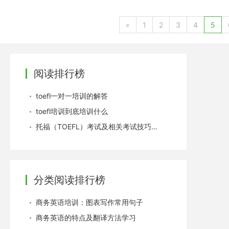
里也祝各位成年朋友们永葆青春向上的学习态度，缩小年龄差，避
«
1
2
3
4
5
阅读排行榜
toefl一对一培训的解答
toefl培训到底培训什么
托福（TOEFL）考试及相关考试技巧介绍
分类阅读排行榜
商务英语培训：图表写作常用句子
商务英语的特点及翻译方法学习