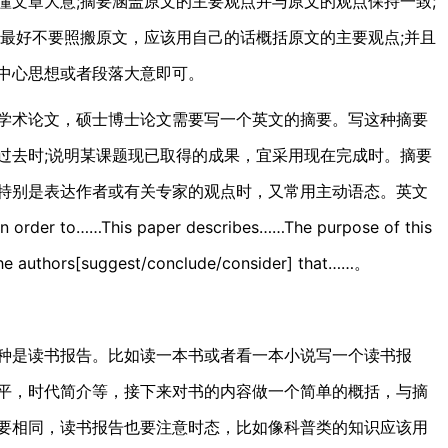
懂文章大意;摘要涵盖原文的主要观点并与原文的观点保持一致;
要最好不要照搬原文，应该用自己的话概括原文的主要观点;并且
中心思想或者段落大意即可。
术论文，硕士博士论文需要写一个英文的摘要。写这种摘要
过去时;说明某课题现已取得的成果，宜采用现在完成时。摘要
特别是表达作者或有关专家的观点时，又常用主动语态。英文
…This paper describes……The purpose of this
rs[suggest/conclude/consider] that……。
是读书报告。比如读一本书或者看一本小说写一个读书报
平，时代简介等，接下来对书的内容做一个简单的概括，与摘
要相同，读书报告也要注意时态，比如像科普类的知识应该用