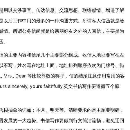
用以交涉事宜、传达信息、交流思想、联络感情、增进了解
是以后工作中用的最多的一种沟通方式。所谓私人信函就是给
感情。所谓公务信函就是给亲朋好友之外的人写信，主要是为
函。
的主要内容和信尾几个主要部分组成。收信人地址要写在左
以不写，姓名写在地址上面，地址排列顺序依次为门牌号、街
Mrs., Dear 等比较尊敬的称呼，信的结尾注意使用常用的客
者yours sincerely, yours faithfully.英文书信写作要遵循五个原
糊抽象的词如：本月、明天等。清晰要求的是主题要明确，
语发展的一大趋势。书信写作要做到行文简洁流畅，避免迂回