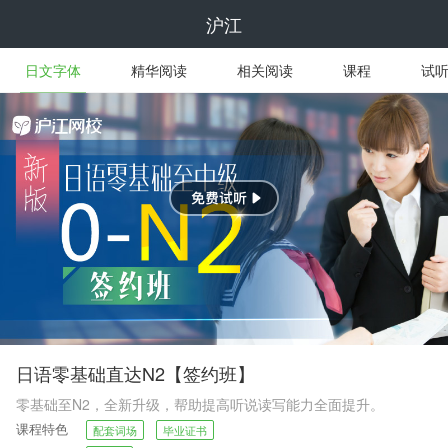
沪江
日文字体
精华阅读
相关阅读
课程
试
日语零基础直达N2【签约班】
零基础至N2，全新升级，帮助提高听说读写能力全面提升。
课程特色
配套词场
毕业证书