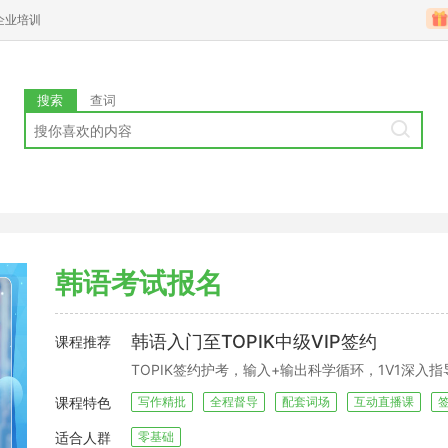
企业培训
搜索
查词
韩语考试报名
韩语入门至TOPIK中级VIP签约
课程推荐
TOPIK签约护考，输入+输出科学循环，1V1深入
课程特色
写作精批
全程督导
配套词场
互动直播课
适合人群
零基础