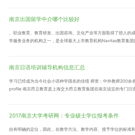
南京出国留学中介哪个比较好
、职业教育、教育研发、出国咨询、文化产业等方面取得了骄人
学服务业务的机构之一，是全球最大上市教育机构Navitas教
五，环球雅思 国内规模最大并首家在美国上市的连锁外语培训机
狐网“年度十大教育品牌集团”，中国企业21“未来之星”教育机
创办，成立于1998年。长久以来，一直专注于国际高等教育，与全
南京日语培训辅导机构信息汇总
球。旨在为广大客户提供专业、优质的服务。 七，嘉华世达 于1
留学中介机构品牌,北京嘉华世达国际教育交流有限公司。
学习已经成为当今社会小语种学国名的佳绩 师资：中外教师200余名，
profile 南京昂立教育是上海交大昂立教育集团在南京设定的专
教育培训机构和在校生学业辅导机构，其母体为上海交通大学。 凭
善的质量监控以及广泛的文化交流，昂立新日语连续培养出一大批优
享有较高的口碑，成为沪 上日语培训的主流! 昂立教育始于198
2017南京大学考研网：专业硕士学位报考条件
昂立教育的品牌已经家喻户晓企业下设：世纪昂立幼儿园、少儿培训
中... 查看详情>
自有明确的定位，因此，在教学方法、教学内容、授予学位的标准和