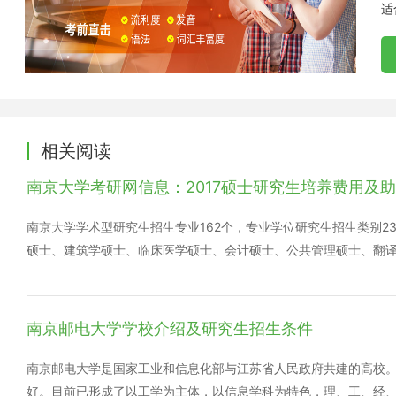
适
相关阅读
南京大学考研网信息：2017硕士研究生培养费用及
南京大学学术型研究生招生专业162个，专业学位研究生招生类别2
硕士、建筑学硕士、临床医学硕士、会计硕士、公共管理硕士、翻译
士、国际商务硕士、文物与博物馆硕士、新闻与传播硕士、图书情
划硕士、审计硕士、教育硕士、护理硕士)。全日制招生规模约4000
0人左右;非全日制招生规模约1400人。完成学业后，全日制和非
南京邮电大学学校介绍及研究生招生条件
000人，长学制转段约110人。 培养费用 根据《国家发展改革
关问题的通知》(发改价格【2013】887号)，自2014年秋季
南京邮电大学是国家工业和信息化部与江苏省人民政府共建的高校
收取学费，我校具体收费标准参照教育部及江苏省研究生教育学费标
好。目前已形成了以工学为主体，以信息学科为特色，理、工、经