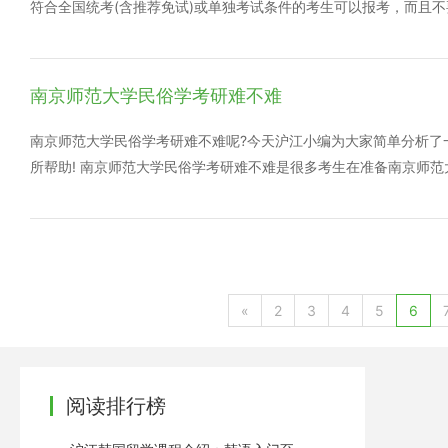
符合全国统考(含推荐免试)或单独考试条件的考生可以报考，而且
并适应特定行业或职业实际工作需要的应用型高层次专门人才。专业学
商管理硕士、公共管理硕士、工程硕士(项目管理)、教育硕士(教育
后有五年以上工作经验;研究生毕业后有两年以上工作经验。 (2)法
南京师范大学民俗学考研难不难
【0301】的毕业生不得报考)。法律硕士(法学)要求：法学专业(必
2、录取类别 全日制专业学位可以非定向或定向培养，非全日制专
南京师范大学民俗学考研难不难呢?今天沪江小编为大家简单分析了
养研究生回原单位工作。 3、报名手续 按照全国统考或单独考试的办法
所帮助! 南京师范大学民俗学考研难不难是很多考生在准备南京师
招生管理机构规定的时间到相应的报名点现场确认信息(网上报名时请
问：这个专业的研究生好吗?适合我吗?对我以后的人生和职业会有
以下专业学位招收非全日制：审计硕士、会计硕士、MBA(含EMBA)
常的。但是考生应当明确的一点是，不论是哪一个专业的研究生，都
术、新闻与传播硕士、教育管理、工程管理学院金融硕士、工业工
定适合自己，需要考生对民俗学的内容、未来发展方向与考生自己
成电路工程、化学工程、软件学院软件工程、计算机技术、材料工
理性看待和认真对待考研的专业选择问题，不要因
息详见南京大学硕士研究生招生专业目录。非全日制专业学位研究
«
2
3
4
5
6
受助学金、学业奖学金和国家奖学金。
阅读排行榜