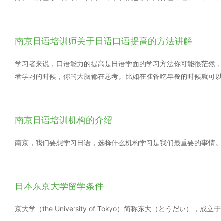
部门批准或备案标准收取，其中中美文化研究中心国际关系专业4万元/年
次教育协调发展的格局。 1. 发展历史 学校的前身是1942年诞生
位研究生 按物价部门批准或备案标准收取，其中会计硕士(全日制攻读
原邮电部南京电信学校和南京邮政学校的基础上组建为本科院校，定
剧)共6万元，艺术硕士(美术)共4.5万元，其他类别、领域1万元/年
学是国家工业和信息化部与江苏省人民政府共建的高校。在长期的
南京日语培训师关于日语口语提高的方法讲解
定，以录取阶段财务处收费通知为准。 奖助体系 南京大学对纳入全
成了“勤奋、求实、进取、创新”的校风，综合办学实力和整体办学水平
金”，每月500元/人;同时设立三个等级的“学业奖学金”，奖额为每年
学习者来说，口语能力的提高是日语学面的学习方法你可能很茫然
有“国家奖学金”，额度20000元/人。非全日制研究生不享受助
者学习的时候，你的大脑都在思考。比如在准备吃早餐的时候就可以
金和“助教、研管”岗位;全日制研究生还可申请国家信用助学贷款(
路上买一点吧!之类的。一定要把自己想的说出来，尽量多说，而不
学源地信用助学贷款、中国银行校园地国家信用助学贷款)。
“去洗脸去刷牙(顔をあらって、歯を磨きます)。” 尽量说完整
会的不要跳过去，就去查个明白。 有的句子不是不知道，看得懂
南京日语培训机构的介绍
就想不起来了，所以一个句型多用多说说到不用想就可以脱口而出
南京，我们要想学习日语，选择什么机构学习是我们最重要的事情
日本东京大学留学条件
京大学（the University of Tokyo）简称东大（とうだい