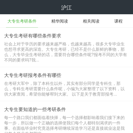
沪江
大专生考研条件
精华阅读
相关阅读
课程
大专生考研有哪些条件要求
社会上对于学历的要求越来越严格，也越来越高，很多大专毕业生
也想寻求更高的深造。大专生考研，已经不是什么新鲜的事物，那
么，大专毕业生考研的话，需要符合哪些条件呢?报考不同的大学有
不同的要求吗?我...
大专生考研报考条件有哪些
在考研大军中，除了本科生以外，其实有部分同学是专科生，那
么，专科生考研需要什么条件呢，小编为大家整理了以下资料，以
供大家查阅，希望你能够帮到大家。 以下是关于教育部报考...
大专生要知道的一些考研条件
每一个路口我们都面临着抉择，每一个选择都影响着我们接下来的
每一步，所以做一个正确的选择使我们每个人都特别渴求的一件
事。在面临毕业时究竟选择考研继续深造学习还是直接就业这是我