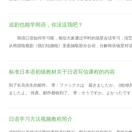
握。 学习一门语言绝不是易事，虽说韩语算比较容易学的语言，
校韩语入门之韩语发音的讲解，细致全面具体授课形式新颖，讲解
够通过看过几部韩剧或综艺就立即掌握的，杂乱无章且没有目的地学
追剧也能学韩语，你没逗我吧？
韩语口语如何学习呢，相信大家通过平时的场景会话学习，综艺
从韩国电视剧《我们结婚啦》里面抽取部分台词，分解韩语场景对
大家韩语的学习有所启发和作用。
标准日本语初级教材关于日语写信课程的内容
到了长岛先生的邮件。 李：ファックスは 届きましたか。 (他)
ましたよ。 传真、邮件都收到了。 李：そうですか。よかったです。
野：李さん、これ、どうぞ。箱根の 写真集です。前に 長島さん
前些日子长岛先生送我的。 李：ありがとう ございます。 谢谢。
教材基本的学习内容以及教育结构。如果你还不了解你，但是想标
日语学习方法视频教程简介
你了解吗?这套教学习的话，可以通过这本教材进行更深入的了解。