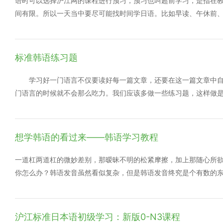
语时可以选择沪江网的课程进行预习，预习也叫超前学习，是指在
间有限。所以一天当中要尽可能找时间学日语。比如早读、午休前
下。这时不妨听听日文歌，最初可能连语速慢的演歌都听不懂，但能
些歌词一般用词比较优美、也很实用。比如「幻(まぼろし)」这个
标准韩语练习题
学习好一门语言不仅要读好每一篇文章，还要在这一篇文章中自
门语言的时候就不会那么吃力。我们应该多做一些练习题，这样做
高自己的口语能力，因此小编为方便大家学习，特别整理了一些习
列时间。 (1) 2:05 지금몇 시입니까? (2) 4:40 지금몇 시입니
몇 시입니까? (5) 7:45 지금몇 시입니까? (6) 8:15 지금몇
想学韩语的看过来——韩语学习教程
一道杠两道杠的微妙差别，那暧昧不明的松紧摩擦，加上那随心所欲
你怎么办？韩语发音虽然看似复杂，但是韩语发音终究是个有数的
关。刚开始从单母音、单子音、收音等基本发音学起，然后进阶到
再韩语的人群日渐增多，韩语的学习教程也日趋增长，那么怎样才
有哪些音变现象。在学习的过程中，为了帮助读者得到明显的学习效
沪江标准日本语初级学习：新版0-N3课程