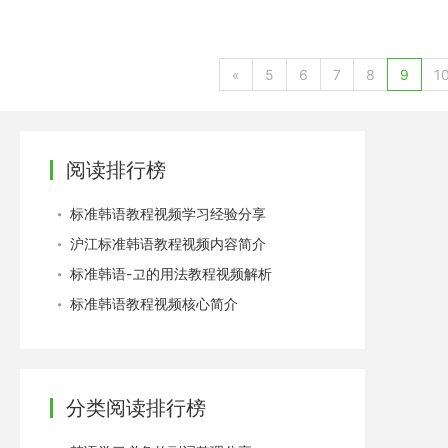
力。全新的 Microsoft Office PowerPoint XML 压
高受损文件的数据恢复能力。这种新格式可以大量节省存储和带宽要求
内容，我相信大家很快就会熟悉ppt的视频教程，自己多练习练习
«
5
6
7
8
9
1
阅读排行榜
标准韩语教程视频学习经验分享
沪江标准韩语教程视频内容简介
标准韩语-고的用法教程视频解析
标准韩语教程视频核心简介
分类阅读排行榜