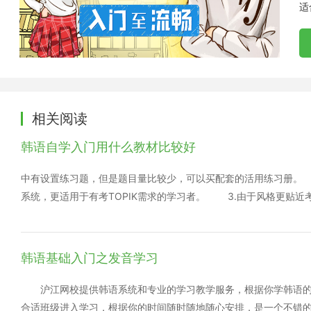
适
相关阅读
韩语自学入门用什么教材比较好
中有设置练习题，但是题目量比较少，可以买配套的活用练习册。
系统，更适用于有考TOPIK需求的学习者。 3.由于风格更贴
加轻松好掌握一点。 《新标准韩国语》，简称新标韩 教材共
教材优点： 1.注重实用性，以沟通交际能力为主要目的，教
简单偏重听力口语，语法部分比较少，适合自学韩语基础会话、训
韩语基础入门之发音学习
外国人在韩国生活以及韩国人交流时所要面对的一些基本内容，实
韩语的时候都用什么样的方法呢?要想真正学好韩语容量和难度骤然
沪江网校提供韩语系统和专业的学习教学服务，根据你学韩语的
密集，易造成视觉上的疲劳，做笔记也不方便。 3. 难度较延世略
合适班级进入学习，根据你的时间随时随地随心安排，是一个不错