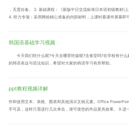
验收学习效果，检测自己的学习程度。 由于中韩两国的特殊地理关
日益加深，看韩剧，追韩流已经成了中国一代人追捧的时尚与潮流
，无需自备。 2. 基础课程：《新版中日交流标准日本语初级教材(上下
得更加轻松自如，简单有趣哦~~小编在这里祝大家步步高升，更上
4. 听力专项：采用网校精心准备的内部材料，上课时看课件屏幕即可
N3级 语法》 6. 词汇专项：《N3词汇：新日语能力考试考前对策
件屏幕即可，无需自备。 8. 真题深度讲解：沪江网校《日语能力考
韩国语基础学习视频
今天我们吃什么呢?今天去哪里吃饭呢?去食堂吗?在学校有什么
的韩语表达与语法知识，希望对大家的韩语学习有所帮助。
ppt教程视频详解
作和使用文本、表格、图表和其他演示文稿元素。Office PowerPo
手可及，这样只需进行几次单击，便可使您的作品更具效果。 9.进一步提高 O
在，您可以为 Office PowerPoint 2007 演示文稿添加数
防止不经意的更改。这些功能确保只能按照您需要的方式来修改或共享