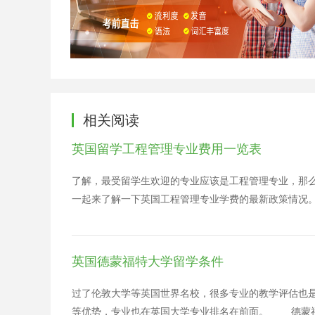
相关阅读
英国留学工程管理专业费用一览表
了解，最受留学生欢迎的专业应该是工程管理专业，那
一起来了解一下英国工程管理专业学费的最新政策情况。
时不影响中国留学生，因为上涨的是英国本土和欧盟学生
针对英国本土和欧盟的学生，这些学生本来享受着巨大
留学生学费本身每年都有着5%左右的涨幅，它与英国本
英国德蒙福特大学留学条件
来，赴英留学签证政策的放宽和英镑兑人民币汇率的走低
5到现在的1：10.5，使得留学的总费用出现较大空间
过了伦敦大学等英国世界名校，很多专业的教学评估也
英国读本科，一年费用约为20万元人民币，节省的费用
等优势，专业也在英国大学专业排名在前面。 德蒙福特