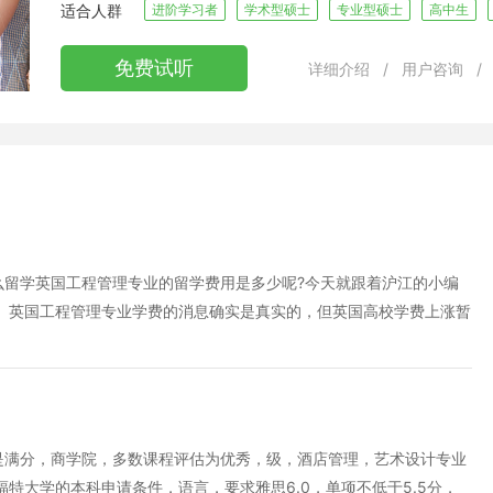
适合人群
进阶学习者
学术型硕士
专业型硕士
高中生
免费试听
详细介绍
/
用户咨询
/
么留学英国工程管理专业的留学费用是多少呢?今天就跟着沪江的小编
 英国工程管理专业学费的消息确实是真实的，但英国高校学费上涨暂
的学费，其他国家和地区的学生，暂时不会受到影响。 这次涨学费是
的学费优惠，为了弥补教育资金的不足，涨这些学生的学费在所难免。
土学生之间的学费高低没有必然的联系，家长也不必过于担心。 近年
，使得留学人数一直呈上涨态势。这两年英镑兑人民币从原有的1：1
的下调，学生一年可减少近2/5的费用。 根据普通英国留学费用情况，去
是满分，商学院，多数课程评估为优秀，级，酒店管理，艺术设计专业
是相当可观的。此外，留学担保金是学生所学课程的学费和生活费的总
大学的本科申请条件，语言，要求雅思6.0，单项不低于5.5分，