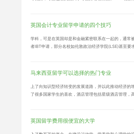
和，人民币升值使得赴英的留学担保金也相应降低。这也
本科学历的要求，国内高中毕业完成国际预科课程，或
的消费水平也比中国高出很多，所以对于很多普通家庭
成绩75分，平均成绩，b bb。本科申请的材料需要
之前就必须做足资金的准备。 以上就是英国工程管理专
单。毕业成绩单，毕业证书，护照，申请的时间大概是在
英国会计专业留学申请的四个技巧
是一个浪漫主义的国家，他的教育制度和体系也是世界
3，硕士学历，要求完成国内本科课程，有学士学位，完
向都是比较辛苦的，如果您觉得这个费用在自身的承受
请的材料包括申请表格成绩单在读证明两封推荐信个人
学科，可是在英国却是和金融紧密联系在一起的，通常被
的就是英国德蒙福特大学的留学条件和需要准备的一些
者IBT申请，部分名校如伦敦政治经济学院(LSE)甚至
着很多杰出的毕业生和外交人才，这是一所创新的学校
PA)。所以，同学们在申请英国会计与金融专业之前，
解一下这些知识，做好充分的准备。
合理定位或调整自己申请的学校级别。 4.提高申请者
出国的同学们，在大三、大四一定要提高学术表现(在校绩点
马来西亚留学可以选择的热门专业
T)，提前准备以免耽误申请的最佳时间。而大一、大二
课程，提升学术背景，严格要求自我，以尽早达到英国
上了向知识型经济转变的发展道路，并以此推动经济的增
而无一害。 以上便是小编为大家汇聚的英国会计金融专
了很多国家学生的喜欢，酒店管理包括星级酒店管理，高
醒申请英国大学会计金融的同学，开设有此专业的英国
业。 推荐院校：泰莱大学 平面设计专业 优势：马来
范围之外的学生申请到相应的学校，除了硬性条件(学校
体与广播、影像与数码艺术、电视与电影，商业，时装
与中国应试教育不同的是，国外大学会更全面地去考核
设计赛事，让学生接触最新潮流的艺术理念。 上面给大
英国留学费用很便宜的大学
立思考能力、有专业实践能力、有独特人生经历、有学
所了解了吧，马来西亚留学以上的这些专业就非常的不
的内容可以给大家带来帮助。