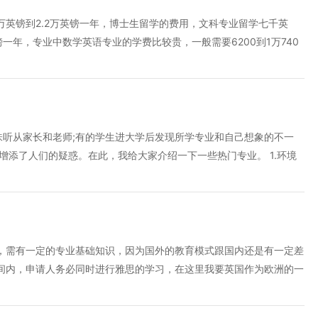
术成绩多牛，家长都害怕孩子会被迫改变宗教信仰。其实教会学校通常
学生唱诗班(可自愿参加)，学校绝不勉强或游说信奉宗教。这些其实
5万英镑到2.2万英镑一年，博士生留学的费用，文科专业留学七千英
化的氛围。 7.报名截止日期 每所留学的父母不在少数，然而众
英镑一年，专业中数学英语专业的学费比较贵，一般需要6200到1万740
是很多学生和家长心仪的留学学校都有自己的报名截止日，有严格的时
可以分为两种，一种就是在学校里面住一种就是自己在外面租房子
校都要提前1至2年，甚至提前更长时间就要开始注册报名，过了截止
般需要四千左右，在外面租房子，每月大概是两千左右。 英国留学
而且早申请录取成功率也较高。 无论是去哪里留学，都要先过语言
要七百英镑到八百英镑，如果是其他的地方需要五百英镑到六百英镑，
困难的。沪江网校专门为想出国留学的朋友准备了精品课程，帮助大家
地方，大概是8000到1万英镑一年。 留学历要求都非常的高，本科毕
高的学学前各项费用，如果考雅思的话，普通雅思1800元人民币，
听从家长和老师;有的学生进大学后发现所学专业和自己想象的不一
签证328英镑。英国教育制度和中国不一样，中国大学费用有一个统一的标
增添了人们的疑惑。在此，我给大家介绍一下一些热门专业。 1.环境
不同，学生的费用差别也很大，而且英国硕士学制比较短，一般是一
行政部门和企事业等单位从事科研、教学、规划与管理、环境评价和环
费用只是一个大概的范围，具体还是要看学校的公布。
机构、高等学校、企业事业单位及行政部门等从事科研、教学、环境保
绍：培养能在科研部门、教育单位、企业、事业、技术和行政管理部门等
术学科的高级专门科学技术人才。 就业去向：计算机科学与技术类专
学科门类，92个专业类，506种专业系统或行业的相关部门从事软件开
，需有一定的专业基础知识，因为国外的教育模式跟国内还是有一定差
.通信工程： 专业介绍：本专业培养掌握光波、无线、多媒体通讯技
间内，申请人务必同时进行雅思的学习，在这里我要英国作为欧洲的一
研究、设计、制造、运营及从事通讯技术开发与应用、管理与决策的高
学，成了很多学生梦寐以求的事情，英国强调的是，去英国学习的同学
理局及公司从事科研、技术开发、经营及管理工作，也可到军队、铁
 1、私立学校 英国中学的体系实行双轨制，即公立制和私立制。公立学