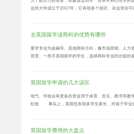
入了数百万的资金，在建设运动学、营养学和心理学的设施上。
这所大学成立于2007年，它有很多个校区。在这里你
等等方面的相关课程。 University of Bolton 年均
m, TV and Visual Effects for Film a
ordshire的这所大学求和传统学术的课程。 Buckingh
去英国留学读商科的优势有哪些
学有两个校区：High Wycombe and Uxbridge。
y 年均学费：11200英镑 这所大学的历史可以被
要求专业为金融等。其他商科方向，像市场营销、人力资
这里最受欢迎的学科是Health and Nursing。这所大学也
背景。一类不英国留学的学生，选择商科专业的比较的
到了很多留学要求背景就可以申请。学生在选择上也可以有更
何专业背景的学生申请的。 商科国际认证 英国有非常
英国留学申请的几大误区
地气。学校会将更多的资金用于体育、音乐、图书等教
松散 事实上，英国也有很多学生家长，对孩子学业抓
整天自由玩耍，英国家长督促不紧，认为咱们国内学生
原来在课外补习方面也抓得非常紧，而且寒暑假还会为
不过英国家长更会注重个性发展和素质培养，不是单一
英国留学费用的大盘点