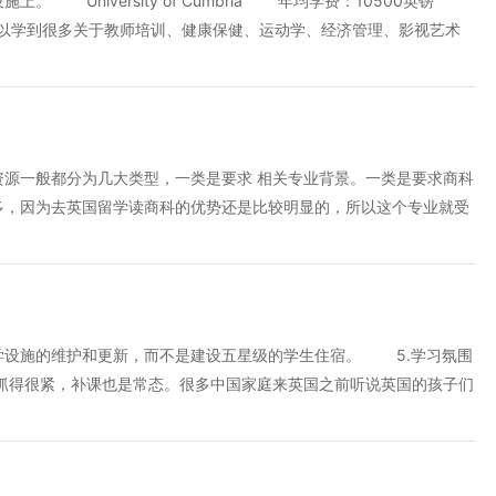
 University of Cumbria 年均学费：10500英镑
可以学到很多关于教师培训、健康保健、运动学、经济管理、影视艺术
学费：11000英镑 在这里，你可以学到Special Effects for Fil
nd TV的相关课程。它会提供很多综合职业需学费：10500英镑 坐落于英格兰的Staff
amshire New University 年均学费：9500英镑。 这所大
这两个校区离伦敦都不是很远，很方面就能进城啦! Coventry Universit
追溯到1843年。早先它是以考文垂设计学院的身份被大家熟知。在
源一般都分为几大类型，一类是要求 相关专业背景。一类是要求商科
是第一所提供本科Disaster Management Programme专业的大学。
多，因为去英国留学读商科的优势还是比较明显的，所以这个专业就受
多的机会。比如杜伦大学MSc Accounting，就可以接收本科任
多的世界著名
学设施的维护和更新，而不是建设五星级的学生住宿。 5.学习氛围
得很紧，补课也是常态。很多中国家庭来英国之前听说英国的孩子们
比国外学生读书刻苦。等到来英国以后，很多中国家长发现英国的家庭
孩子报名各种丰富的学习实践项目。大家都是奔着名校的目标冲刺，只
的应试辅导。 6.学生必须受洗入教 我们遇到不少这样的情