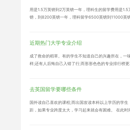
况：当向中国家长推荐学校，如果是教会学校，不管学
都尊重信仰自由，学校会教授宗教课，在周末或节日里有
用是1.5万英镑到2万英镑一年，理科生的留学费用是1.
都为中国孩子提供了一个能很好地体会西方传统宗教文
镑，到8200英镑一年，理科留学6500英镑到11000
多的顾虑使其踌躇不定，原因当然是多种多样的。英国
0英镑左右。 英国留学的住宿费用，英国留学的住宿
间限制。英国学校秉承了英国人的严谨作风，很多顶尖名
住，其中在外面租房子住比在学校住便宜，在学校住一
日，学校会拒绝招收。所以建议同学们越早申请越好，
生活费费用，生活费如果在伦敦这样的大城市每个月需
近期热门大学专业介绍
关。如果你的语言不过关，那么不仅是学习，生活都是
伦敦地区大概是1万英镑到1.5万英镑一年不是伦敦的
尽快实现自己的梦想，尽早踏上出国深造的路程。
业的竞争也越来越大，不少人选择国外留学来争取自己更
成了救命的稻草。有的学生不知道自己的兴趣所在，一味
飞机票5000到8000人民币，体检550元人民币，
样;还有人后悔自己入错了行;而形形色色的专业排行榜更
准，但是英国却没有，英国留学费用和专业相关，专业
科学 专业介绍：本专业培养能在科研机构、高等院校、
年，但是英国博士学位拿下来需要三年的时间，上面的
境监测等工作的高级专业人才。 就业去向：主要到科研
护和环境管理等工作。 2.计算机科学与技术 专业介
去英国留学要哪些条件
单位从事计算机教学、科学研究和应用的计算机科学与技
业的毕业生适合到各专业目录将普通高等教育分为12个
国外读自己喜欢的课程;而出国攻读本科以上学历的学生
发、经营和维护，也可从事教学、科研和技术工作。 3
距，如果专业跨度太大，学习起来就会有困难。 在此时
术、通讯系统和通讯网等方面知识，能在通信领域从事
个强国，对于留学生来说总是备受青睐，甚至去英国留
级工程技术人才。 就业去向：适合邮电部所属各邮电管
们，一定要首选雅思考试! 英国留学条件分类—— 高中