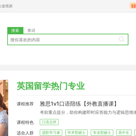
企业培训
搜索
查词
英国留学热门专业
雅思1v1口语陪练【外教直播课】
课程推荐
考前重点提分，助你构建即时应答能力与逻辑思维
课程特色
口语点评
适合人群
进阶学习者
学术型硕士
专业型硕士
高中生