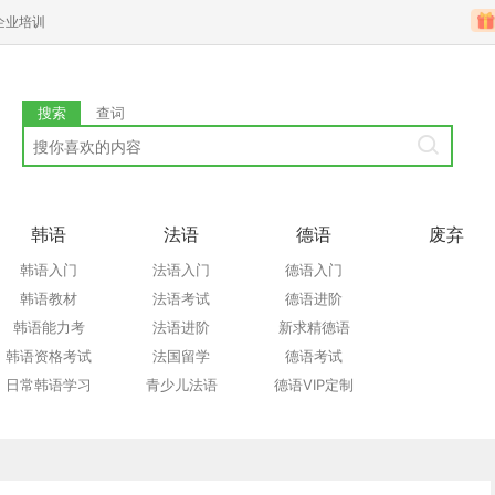
企业培训
搜索
查词
韩语
法语
德语
废弃
韩语入门
法语入门
德语入门
韩语教材
法语考试
德语进阶
韩语能力考
法语进阶
新求精德语
韩语资格考试
法国留学
德语考试
日常韩语学习
青少儿法语
德语VIP定制
韩语口语
法语口语
德国留学
韩国留学
特色课程