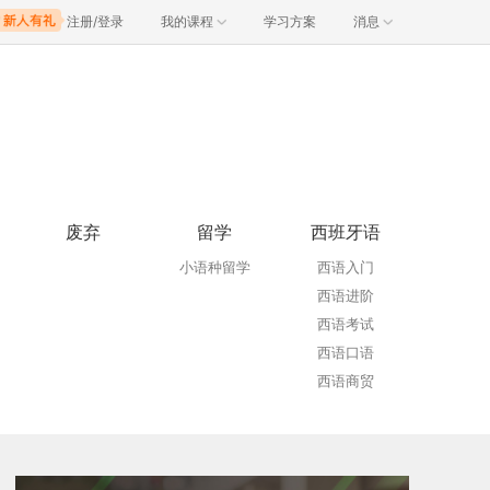
注册/登录
我的课程
学习方案
消息
废弃
留学
西班牙语
小语种留学
西语入门
西语进阶
西语考试
西语口语
西语商贸
西语VIP
西班牙留学
青少儿西语