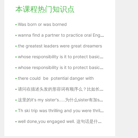
本课程热门知识点
Was born or was borned
wanna find a partner to practice oral English . pls add my qq 64436504 if you are in need.
the greatest leaders were great dreamers
whose responsibility is it to protect basic human rights in connection with advancing science and technology
whose responsibility is it to protect basic human rights in connection with advancing science and technology
there could be potential danger with
请问在描述头发的形容词有顺序么？比如长短，颜色，卷曲有什么固定顺序么
这里的it's my sister's.....为什么sister有加s在后面？
Th ski trip was thrilling and you were thrilled.The safari in South Africa was really fascinating and you were fascinated.怎样理解同一个单词的现在分词和过去分词同时存在的句式。
well done,you engaged well. 这句话是什么意思？