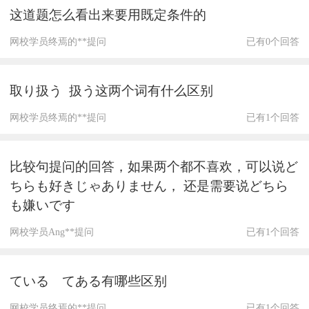
这道题怎么看出来要用既定条件的
网校学员终焉的**提问
已有0个回答
取り扱う 扱う这两个词有什么区别
网校学员终焉的**提问
已有1个回答
比较句提问的回答，如果两个都不喜欢，可以说ど
ちらも好きじゃありません， 还是需要说どちら
も嫌いです
网校学员Ang**提问
已有1个回答
ている てある有哪些区别
网校学员终焉的**提问
已有1个回答