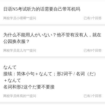
日语N5考试听力的话需要自己带耳机吗
网校学员小噗唧**提问
已有1个回答
为什么不能用人がいない？他不管有没有人，就在
公园换衣服？
网校学员花儿与**提问
已有0个回答
なんて
接续：简体小句＋なんて；形2词干 / 名词（だ）
＋なんて
名词和形2这个だ要不要接
网校学员终焉的**提问
已有1个回答