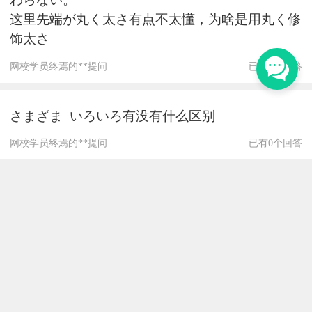
这里先端が丸く太さ有点不太懂，为啥是用丸く修
饰太さ
网校学员终焉的**提问
已有1个回答
さまざま いろいろ有没有什么区别
网校学员终焉的**提问
已有0个回答
这道题不太懂，ところを見ると是什么意思，后面
いった是いく的时间用法吗
网校学员终焉的**提问
已有1个回答
支払う（しはらう） [他動1] 支付
和払う有什么区别