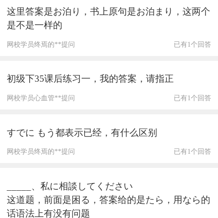
这里答案是お泊り，书上原句是お泊まり，这两个
是不是一样的
网校学员终焉的**提问
已有1个回答
初级下35课后练习一，我的答案，请指正
网校学员心血管**提问
已有1个回答
すでに もう都表示已经，有什么区别
网校学员终焉的**提问
已有1个回答
_____、私に相談してください
这道题，前面是困る，答案给的是たら，用なら的
话语法上有没有问题