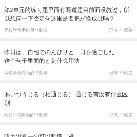
第2单元的练习题里面有两道题目前面没教过，所
以想问一下否定句这里是要把が换成は吗？
网校学员手机用**提问
已有1个回答
昨日は、自宅でのんびりと一日を過ごした
这个句子里面的と是什么用法
网校学员终焉的**提问
已有1个回答
あいつうじる（相通じる） 通じる有没有什么区
别
网校学员终焉的**提问
已有1个回答
听力没有一句可以听懂、难