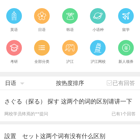
英语
日语
韩语
小语种
留学
考研
全部分类
沪江
沪江网校
新人领券
日语
按热度排序
已有回答
さぐる（探る） 探す 这两个的词的区别请讲一下
网校学员终焉的**提问
已有1个回答
設置 セット这两个词有没有什么区别