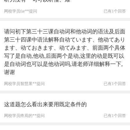
网校学员far**提问
已有1个回答
请问初下第三十三课自动词和他动词的语法及后面
第三十四课中语法解释自动ています、他动てあり
ます、动ておきます、动てみます、前面两个具体
写了是自动,他动,后面两个是动,这里的动是既可以
是自动词也可以是他动词吗,请老师详细解释一下,
谢谢
网校学员智慧果**提问
已有1个回答
这道题怎么看出来要用既定条件的
网校学员终焉的**提问
已有1个回答