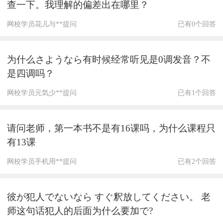
查一下。我理解的偏差出在哪里？
网校学员花儿与**提问
已有0个回答
为什么さようなら有时候经常听见是0调发音？不
是四调吗？
网校学员元気少**提问
已有1个回答
请问老师，第一本书不是有16课吗，为什么课程只
有13课
网校学员手机用**提问
已有2个回答
彼が犯人でないなら すぐ釈放してください。 老
师这句话犯人的后面为什么要加で?