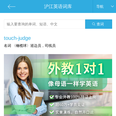
沪江英语词库
导航
查词
touch-judge
名词 〈橄榄球〉巡边员，司线员