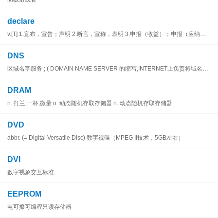
declare
v.[T] 1.宣布，宣告；声明 2.断言，宣称，表明 3.申报（收益）；申报（应纳税品） 4.板球（在击球员还未全部出局时）宣布结束赛局，宣布停止击球 v.[I] 1.申报
DNS
区域名字服务 ; ( DOMAIN NAME SERVER 的缩写,INTERNET上负责将域名转换成相对应IP地址的主机,它确保了网络上的IP 地址能够对应至唯一的域名)
DRAM
n. 打兰,一杯,微量 n. 动态随机存取存储器 n. 动态随机存取存储器
DVD
abbr. (= Digital Versatile Disc) 数字视碟（MPEG II技术，5GB左右）
DVI
数字视象交互标准
EEPROM
电可擦可编程只读存储器