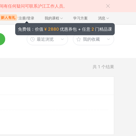
间有任何疑问可联系沪江工作人员。
注册/登录
我的课程
学习方案
消息
免费领：价值
¥ 2880
优惠券包 + 任意
2
门精品课
最近浏览
我的收藏
共
1
个结果