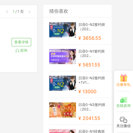
猜你喜欢
1
/ 1 页
日语0-N2签约班
（202...
¥ 3656.55
查看详情
咨询
日语0-N1签约班
（202...
¥ 5651.55
日语0-N2签约班
+1V1...
注册有礼
¥ 13000
日语0-N3签约班
在线咨询
（202...
¥ 2041.55
关注微信
日语0-N1经典班