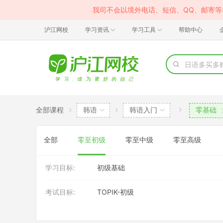
我司不会以境外电话、短信、QQ、邮寄
沪江网校
学习资讯
学习工具
帮助中心
全部课程
韩语
韩语入门
零基础
全部
零至初级
零至中级
零至高级
学习目标:
初级基础
考试目标:
TOPIK-初级
授课模式:
课件课