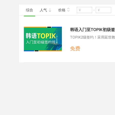
使用教材:
延世韩国语
综合
人气
价格
-
班型:
大班
韩语入门至TOPIK初级
TOPIK2级签约！采用延
免费