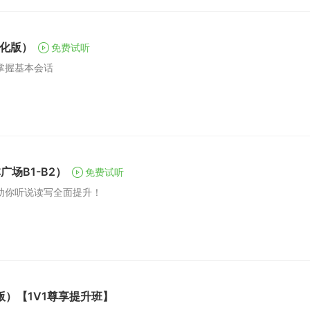
强化版）
免费试听
掌握基本会话
场B1-B2）
免费试听
助你听说读写全面提升！
版）【1V1尊享提升班】