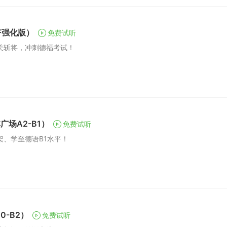
aF强化版）
免费试听
关斩将，冲刺德福考试！
场A2-B1）
免费试听
架、学至德语B1水平！
-B2）
免费试听