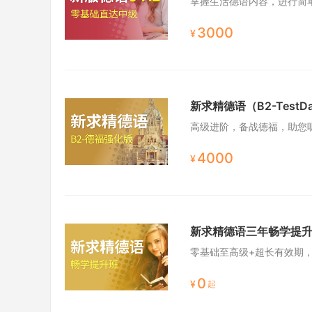
掌握生活德语内容，进行简
3000
¥
新求精德语（B2-Test
高级进阶，备战德福，助您
4000
¥
新求精德语三年畅学提
零基础至高级+超长有效期
0
¥
起