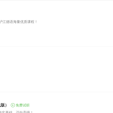
享沪江德语海量优质课程！
化版）
免费试听
夯实基础，迈向高级！