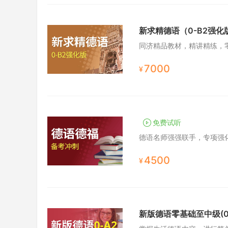
新求精德语（0-B2强化
同济精品教材，精讲精练，
7000
¥
免费试听
德语名师强强联手，专项强
4500
¥
新版德语零基础至中级(0-