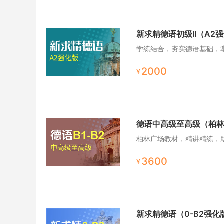
新求精德语初级II（A2
学练结合，夯实德语基础，
2000
¥
德语中高级至高级（柏林广
柏林广场教材，精讲精练，
3600
¥
新求精德语（0-B2强化