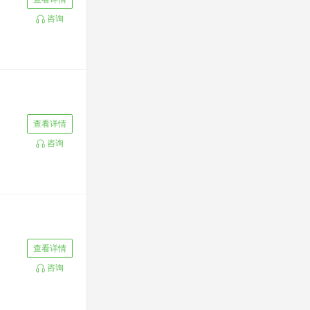
咨询
查看详情
咨询
查看详情
咨询