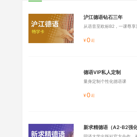
班型:
VIP定制班
大班
沪江德语钻石三年
应用场景:
实用口语
其它
出国留学
从语音至欧标B2，一课尊
0
¥
起
德语VIP私人定制
量身定制个性化德语课
0
¥
起
新求精德语（A2-B2强
同济大学出版社官方合作，