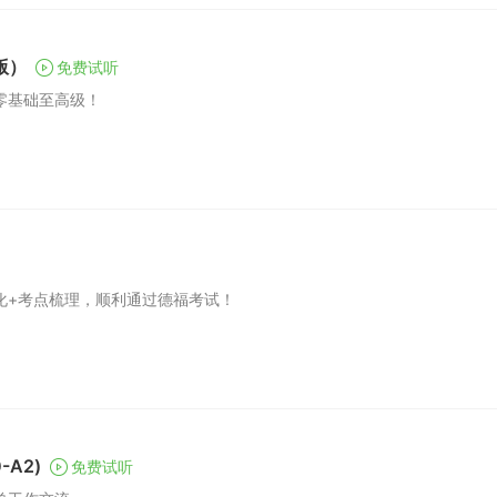
版）
免费试听
零基础至高级！
化+考点梳理，顺利通过德福考试！
A2)
免费试听