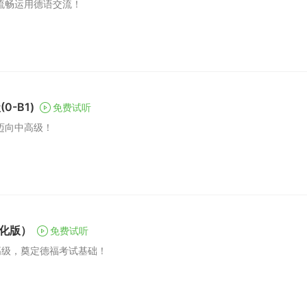
流畅运用德语交流！
-B1)
免费试听
迈向中高级！
强化版）
免费试听
高级，奠定德福考试基础！