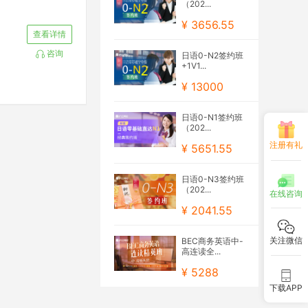
（202...
¥ 3656.55
查看详情
咨询
日语0-N2签约班
+1V1...
¥ 13000
日语0-N1签约班
（202...
注册有礼
¥ 5651.55
日语0-N3签约班
（202...
在线咨询
¥ 2041.55
关注微信
BEC商务英语中-
高连读全...
¥ 5288
下载APP