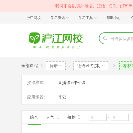
我司不会以境外电话、短信、QQ、邮寄
沪江网校
学习资讯
学习工具
帮助中心
全部课程
德语
德语VIP定制
柏林
授课模式:
直播课+课件课
应用场景:
其它
综合
人气
价格
-