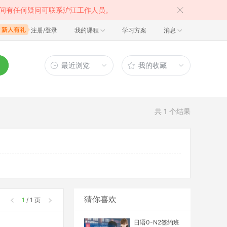
间有任何疑问可联系沪江工作人员。
注册/登录
我的课程
学习方案
消息
最近浏览
我的收藏
共
1
个结果
猜你喜欢
1
/ 1 页
日语0-N2签约班