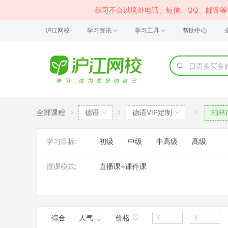
我司不会以境外电话、短信、QQ、邮寄
沪江网校
学习资讯
学习工具
帮助中心
全部课程
德语
德语VIP定制
柏林
学习目标:
初级
中级
中高级
高级
授课模式:
直播课+课件课
班型:
VIP定制班
应用场景:
其它
综合
人气
价格
-