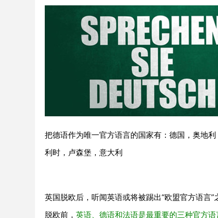
把德语作为唯一官方语言的国家有：德国，奥地利
利时，卢森堡，意大利
英国脱欧后，听闻英语或将被踢出“欧盟官方语言”
脱欧前，
英语、德语和法语是最重要的三种官方语