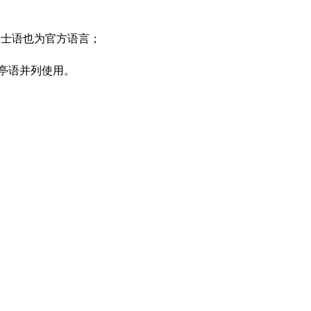
曼士语也为官方语言；
亭语并列使用。