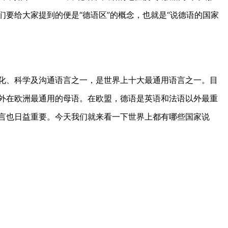
要给大家提到的便是“德语区”的概念，也就是“说德语的国家
化、科学及沟通语言之一，是世界上十大最通用语言之一。目
外在欧洲最通用的母语。在欧盟，德语是英语和法语以外最重
言也日益重要。今天我们就来看一下世界上都有哪些国家说