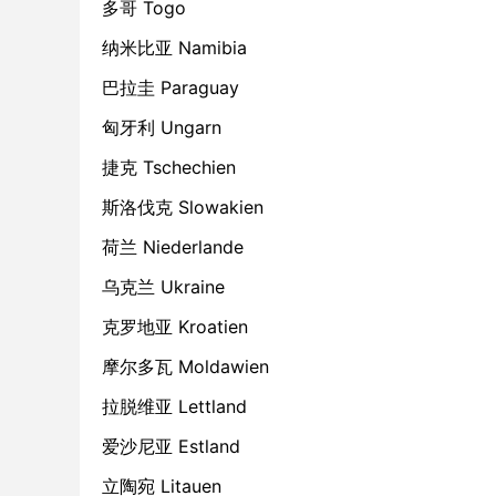
多哥 Togo
纳米比亚 Namibia
巴拉圭 Paraguay
匈牙利 Ungarn
捷克 Tschechien
斯洛伐克 Slowakien
荷兰 Niederlande
乌克兰 Ukraine
克罗地亚 Kroatien
摩尔多瓦 Moldawien
拉脱维亚 Lettland
爱沙尼亚 Estland
立陶宛 Litauen