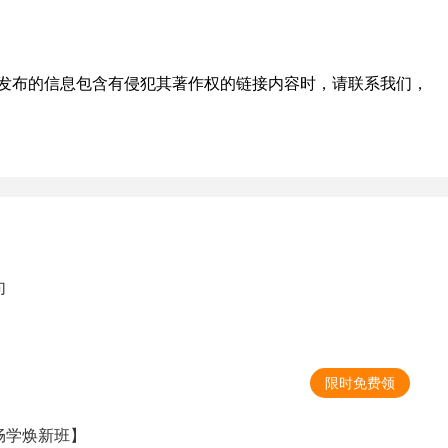
发布的信息包含有侵犯其著作权的链接内容时，请联系我们，
句
限时免费领
畅学焕新班】