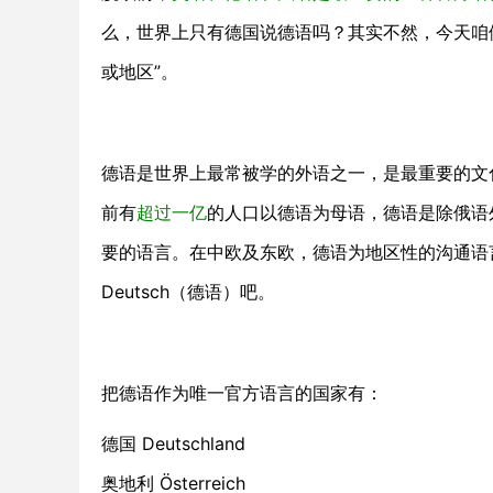
么，世界上只有德国说德语吗？其实不然，今天咱们
或地区”。
德语是世界上最常被学的外语之一，是最重要的文
前有
超过一亿
的人口以德语为母语，德语是除俄语
要的语言。在中欧及东欧，德语为地区性的沟通语
Deutsch（德语）吧。
把德语作为唯一官方语言的国家有：
德国 Deutschland
奥地利 Österreich