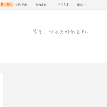
注册/登录
我的课程
学习方案
消息