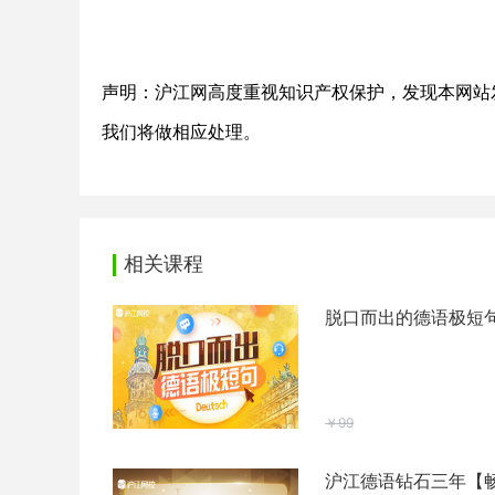
声明：沪江网高度重视知识产权保护，发现本网站
我们将做相应处理。
相关课程
脱口而出的德语极短
￥99
沪江德语钻石三年【