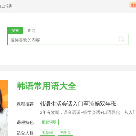
企业培训
搜索
查词
韩语常用语大全
韩语生活会话入门至流畅双年班
课程推荐
2年有效期，语音语调+畅学会话+口语强化，从入
课程特色
配套词场
适合人群
零基础
初学者