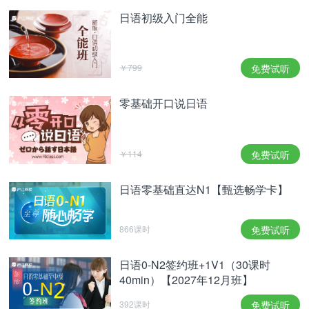
日语初级入门全能
￥799
免费试听
零基础开口说日语
￥114
免费试听
日语零基础直达N1【甄选畅学卡】
866课时
免费试听
日语0-N2签约班+1V1（30课时
40min）【2027年12月班】
392课时
免费试听