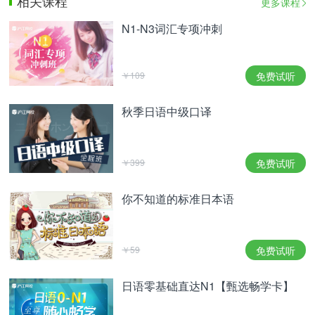
相关课程
更多课程
N1-N3词汇专项冲刺
￥109
免费试听
秋季日语中级口译
￥399
免费试听
你不知道的标准日本语
￥59
免费试听
日语零基础直达N1【甄选畅学卡】