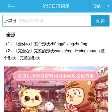
沪江日语词库
导航
查 词
全形
（1）〔全体の〕整个形状zhěnggè xíngzhuàng.
（2）〔完全な〕完整的形状wánzhěng de xíngzhuàng.整
个形状，完整的形状