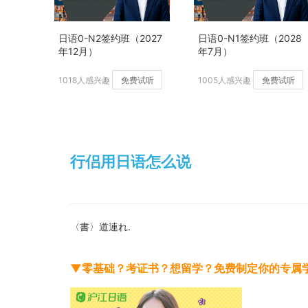
日语0-N2签约班（2027
日语0-N1签约班（2028
年12月）
年7月）
1018人感兴趣
免费试听
1005人感兴趣
免费试听
行侣用日语怎么说
〈書〉道連れ.
▼零基础？考证书？想留学？免费制定你的专属