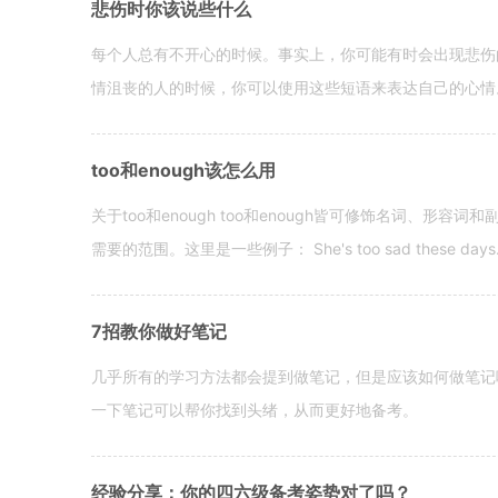
悲伤时你该说些什么
每个人总有不开心的时候。事实上，你可能有时会出现悲伤
情沮丧的人的时候，你可以使用这些短语来表达自己的心情。 hen yo
too和enough该怎么用
关于too和enough too和enough皆可修饰名词、形
需要的范围。这里是一些例子： She's too sad these days. I o
7招教你做好笔记
几乎所有的学习方法都会提到做笔记，但是应该如何做笔记
一下笔记可以帮你找到头绪，从而更好地备考。
经验分享：你的四六级备考姿势对了吗？