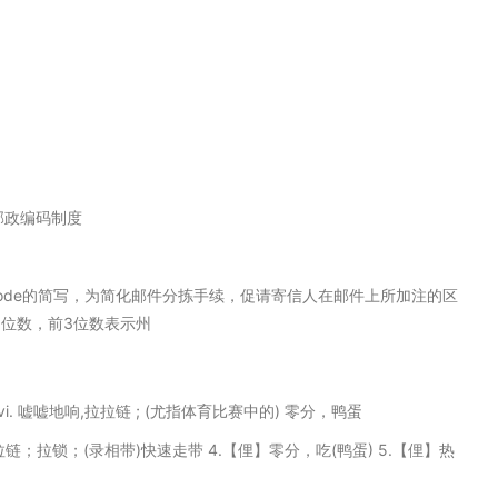
的邮政编码制度
t plan code的简写，为简化邮件分拣手续，促请寄信人在邮件上所加注的区
为5位数，前3位数表示州
) vi. 嘘嘘地响,拉拉链 ; (尤指体育比赛中的) 零分，鸭蛋
】 拉链；拉锁；(录相带)快速走带 4.【俚】零分，吃(鸭蛋) 5.【俚】热