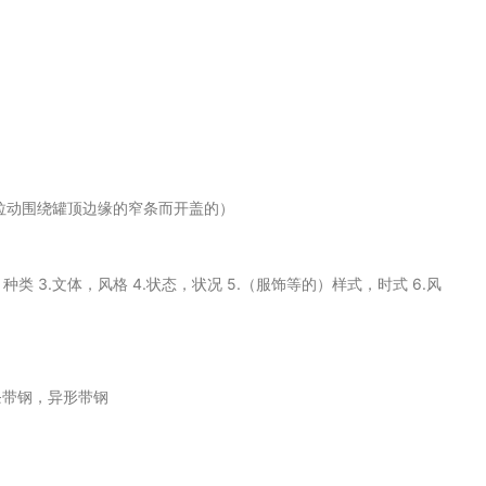
可拉动围绕罐顶边缘的窄条而开盖的）
，型，种类 3.文体，风格 4.状态，状况 5.（服饰等的）样式，时式 6.风
条带钢，异形带钢