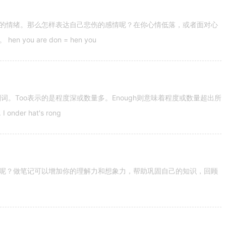
的情绪。那么怎样表达自己悲伤的感情呢？在你心情低落，或者面对心
u are don = hen you
容词和副词。Too表示的是程度深或数量多。Enough则意味着程度或数量超出所
nder hat's rong
呢？做笔记可以增加你的理解力和想象力，帮助巩固自己的知识，回顾