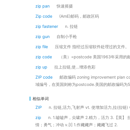
zip pan
快速摇摄
Zip code
(AmE)邮码，邮政区码
zip fastener
n. 拉链
zip gun
自制小手枪
zip file
压缩文件 指经过压缩软件处理过的文件。
zip code
（美）=postcode 美国1963年采用
zip up
拉上拉链,使…增添色彩
ZIP code
邮政编码 zoning improvemen
域编号，在英国则称为postcode.美国的邮政编码
相似单词
ZIP
n. 拉链,活力,飞射声 vt. 使增加活力,拉(拉链
zip
n. 1.嘘嘘声，尖啸声 2.精力，活力 3.【英
情；勇气；冲动 v.[I] 1.作飕飕声；飕飕飞过 2.