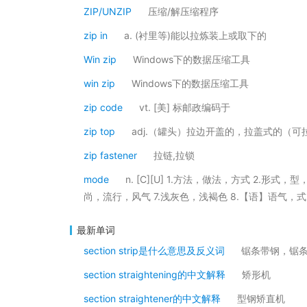
ZIP/UNZIP
压缩/解压缩程序
zip in
a. (衬里等)能以拉炼装上或取下的
Win zip
Windows下的数据压缩工具
win zip
Windows下的数据压缩工具
zip code
vt. [美] 标邮政编码于
zip top
adj.（罐头）拉边开盖的，拉盖式的（
zip fastener
拉链,拉锁
mode
n. [C][U] 1.方法，做法，方式 2.形式
尚，流行，风气 7.浅灰色，浅褐色 8.【语】语气，式
最新单词
section strip是什么意思及反义词
锯条带钢，锯
section straightening的中文解释
矫形机
section straightener的中文解释
型钢矫直机