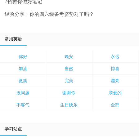
7招教你做好笔记
经验分享：你的四六级备考姿势对了吗？
常用英语
你好
晚安
永远
加油
当然
惊喜
微笑
完美
漂亮
没问题
谢谢你
亲爱的
不客气
生日快乐
全部
学习站点