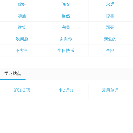
你好
晚安
永远
加油
当然
惊喜
微笑
完美
漂亮
没问题
谢谢你
亲爱的
不客气
生日快乐
全部
学习站点
沪江英语
小D词典
常用单词
新概念英语
英文网名
英语笑话
英语故事
美剧推荐
英文歌曲
英文儿歌
英语听力
口语练习