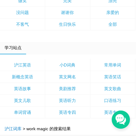
微笑
完美
漂亮
没问题
谢谢你
亲爱的
不客气
生日快乐
全部
学习站点
沪江英语
小D词典
常用单词
新概念英语
英文网名
英语笑话
英语故事
美剧推荐
英文歌曲
英文儿歌
英语听力
口语练习
单词背诵
英语专四
英语专八
沪江词库
>
work magic
的搜索结果