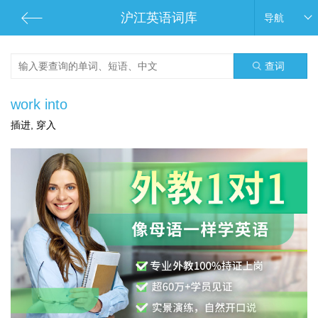
沪江英语词库
导航
查词
work into
插进, 穿入