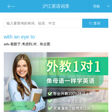
沪江英语词库
导航
查词
with an eye to
adv.着眼于,考虑到,对...有企图