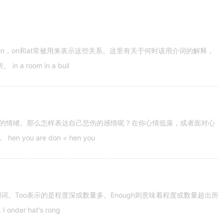
n，on和at常被用来表示这些关系。这里有关于何时该用介词的解释，
 room in a buil
的情绪。那么怎样表达自己悲伤的感情呢？在你心情低落，或者面对心
u are don = hen you
容词和副词。Too表示的是程度深或数量多。Enough则意味着程度或数量超出所
nder hat's rong