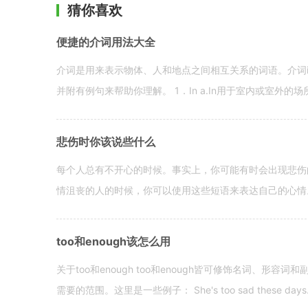
猜你喜欢
便捷的介词用法大全
介词是用来表示物体、人和地点之间相互关系的词语。介词i
并附有例句来帮助你理解。 1．In a.In用于室内或室外的场所。 in a
悲伤时你该说些什么
每个人总有不开心的时候。事实上，你可能有时会出现悲伤
情沮丧的人的时候，你可以使用这些短语来表达自己的心情。 hen yo
too和enough该怎么用
关于too和enough too和enough皆可修饰名词、形
需要的范围。这里是一些例子： She's too sad these days. I o