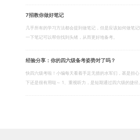
7招教你做好笔记
几乎所有的学习方法都会提到做笔记，但是应该如何做笔记
一下笔记可以帮你找到头绪，从而更好地备考。
经验分享：你的四六级备考姿势对了吗？
快四六级考啦！小编每天看着手足无措的水军们，甚是担心
下还是很有用哒～ 1、重视听力，是短期通过四六级的捷径