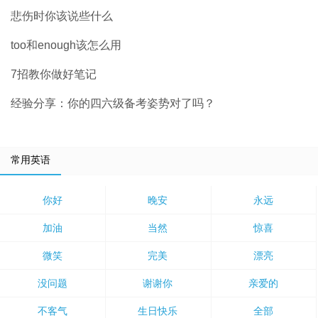
悲伤时你该说些什么
too和enough该怎么用
7招教你做好笔记
经验分享：你的四六级备考姿势对了吗？
常用英语
你好
晚安
永远
加油
当然
惊喜
微笑
完美
漂亮
没问题
谢谢你
亲爱的
不客气
生日快乐
全部