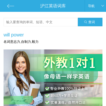
沪江英语词库
导航
查词
will power
名词意志力,自制力,毅力