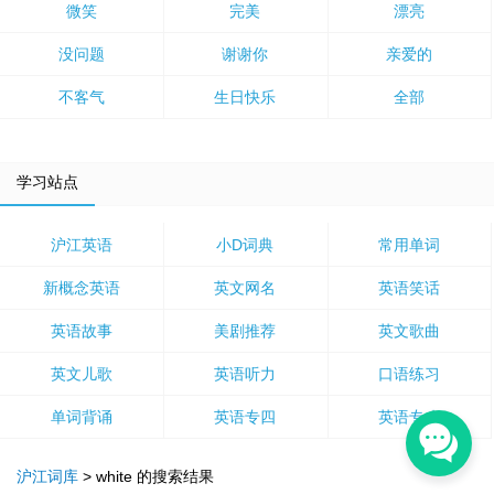
微笑
完美
漂亮
没问题
谢谢你
亲爱的
不客气
生日快乐
全部
学习站点
沪江英语
小D词典
常用单词
新概念英语
英文网名
英语笑话
英语故事
美剧推荐
英文歌曲
英文儿歌
英语听力
口语练习
单词背诵
英语专四
英语专八
沪江词库
>
white
的搜索结果