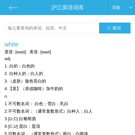
沪江英语词库
导航
查词
white
英音:
[waɪt]
美音:
[waɪt]
adj.
1. 白的；白色的
2. 白种人的；白人的
3.（皮肤）脸色苍白的
4.【英】（茶或咖啡）加牛奶的
n.
1.
不可数名词：
白色；雪白；乳白
2.
不可数名词：
（通常复数形式）白种人；白人
3.[U,C] 白葡萄酒
4.[C,U] 蛋白；蛋清
5.
可数名词：
（通常复数形式）眼白；白眼珠