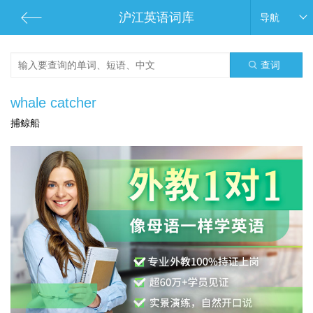
沪江英语词库
导航
查词
whale catcher
捕鲸船