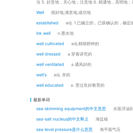
当 5. 好意地，关心地；注意地 6. 精通地，高明地
Well
很好地;满意地;成功地
established
adj. 1.已确立的，已获确认的，确
ink well
n.墨水池
well cultivated
adj.精细耕种的
well dressed
a.穿着讲究的
well ventilated
a.通风好的
well's
adj. 井的
well educated
a. 受过良好教育的
最新单词
sea-skimming equipment的中文意思
水面浮油
sea-salt nucleus的中文释义
海盐核
sea-level pressure是什么意思
海平面气压