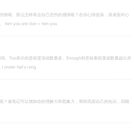
的情绪。那么怎样表达自己悲伤的感情呢？在你心情低落，或者面对心
u are don = hen you
容词和副词。Too表示的是程度深或数量多。Enough则意味着程度或数量超出所
nder hat's rong
呢？做笔记可以增加你的理解力和想象力，帮助巩固自己的知识，回顾