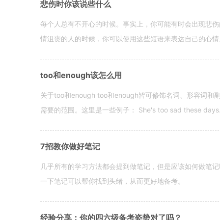
悲伤时你该说些什么
每个人总有不开心的时候。事实上，你可能有时会出现悲伤
情沮丧的人的时候，你可以使用这些短语来表达自己的心情。 hen yo
too和enough该怎么用
关于too和enough too和enough皆可修饰名词、形
需要的范围。这里是一些例子： She's too sad these days. I o
7招教你做好笔记
几乎所有的学习方法都会提到做笔记，但是应该如何做笔记
一下笔记可以帮你找到头绪，从而更好地备考。
经验分享：你的四六级备考姿势对了吗？