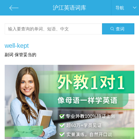
沪江英语词库
导航
查词
well-kept
副词 保管妥当的