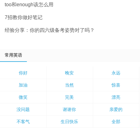
too和enough该怎么用
7招教你做好笔记
经验分享：你的四六级备考姿势对了吗？
常用英语
你好
晚安
永远
加油
当然
惊喜
微笑
完美
漂亮
没问题
谢谢你
亲爱的
不客气
生日快乐
全部