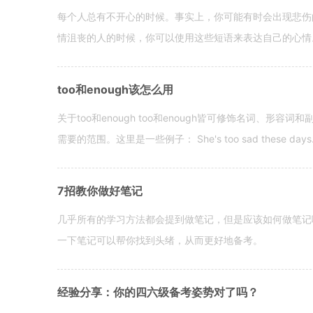
每个人总有不开心的时候。事实上，你可能有时会出现悲伤
情沮丧的人的时候，你可以使用这些短语来表达自己的心情。 hen yo
too和enough该怎么用
关于too和enough too和enough皆可修饰名词、形
需要的范围。这里是一些例子： She's too sad these days. I o
7招教你做好笔记
几乎所有的学习方法都会提到做笔记，但是应该如何做笔记
一下笔记可以帮你找到头绪，从而更好地备考。
经验分享：你的四六级备考姿势对了吗？