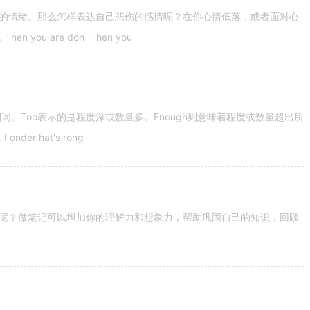
的情绪。那么怎样表达自己悲伤的感情呢？在你心情低落，或者面对心
u are don = hen you
容词和副词。Too表示的是程度深或数量多。Enough则意味着程度或数量超出所
nder hat's rong
呢？做笔记可以增加你的理解力和想象力，帮助巩固自己的知识，回顾