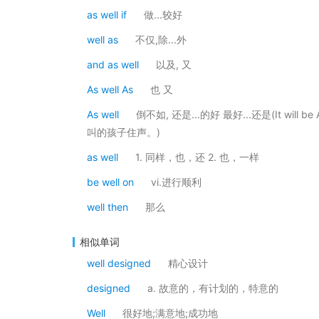
as well if
做...较好
well as
不仅,除...外
and as well
以及, 又
As well As
也 又
As well
倒不如, 还是...的好 最好...还是(It will be
叫的孩子住声。)
as well
1. 同样，也，还 2. 也，一样
be well on
vi.进行顺利
well then
那么
相似单词
well designed
精心设计
designed
a. 故意的，有计划的，特意的
Well
很好地;满意地;成功地