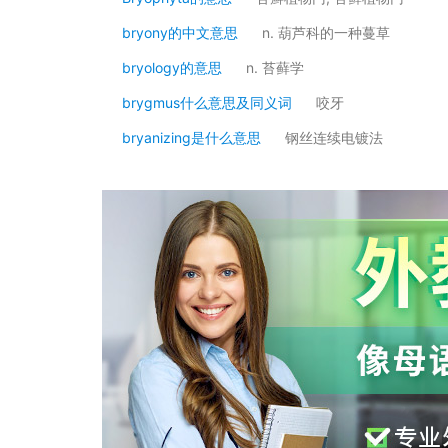
bryony的中文意思
n. 葫芦科的一种蔓草
bryology的意思
n. 苔藓学
brygmus什么意思及同义词
咬牙
bryanizing是什么意思
钢丝连续电镀法