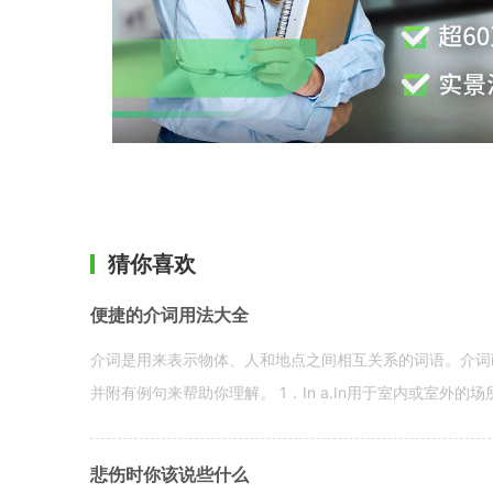
猜你喜欢
便捷的介词用法大全
介词是用来表示物体、人和地点之间相互关系的词语。介词i
并附有例句来帮助你理解。 1．In a.In用于室内或室外的场所。 in a
悲伤时你该说些什么