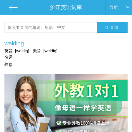
沪江英语词库
导航
查词
welding
英音:
[weldiŋ]
美音:
[weldiŋ]
名词
焊接