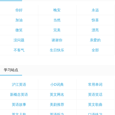
你好
晚安
永远
加油
当然
惊喜
微笑
完美
漂亮
没问题
谢谢你
亲爱的
不客气
生日快乐
全部
学习站点
沪江英语
小D词典
常用单词
新概念英语
英文网名
英语笑话
英语故事
美剧推荐
英文歌曲
英文儿歌
英语听力
口语练习