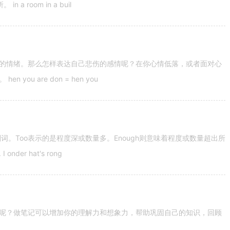
 room in a buil
的情绪。那么怎样表达自己悲伤的感情呢？在你心情低落，或者面对心
u are don = hen you
容词和副词。Too表示的是程度深或数量多。Enough则意味着程度或数量超出所
nder hat's rong
呢？做笔记可以增加你的理解力和想象力，帮助巩固自己的知识，回顾