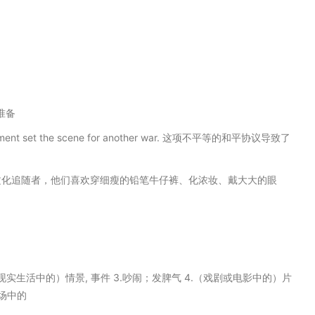
准备
eement set the scene for another war. 这项不平等的和平协议导致了
文化追随者，他们喜欢穿细瘦的铅笔牛仔裤、化浓妆、戴大大的眼
.（现实生活中的）情景, 事件 3.吵闹；发脾气 4.（戏剧或电影中的）片
一场中的