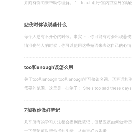
并附有例句来帮助你理解。 1．In a.In用于室内或室外的场所。 in a
悲伤时你该说些什么
每个人总有不开心的时候。事实上，你可能有时会出现悲伤
情沮丧的人的时候，你可以使用这些短语来表达自己的心情。 hen yo
too和enough该怎么用
关于too和enough too和enough皆可修饰名词、形
需要的范围。这里是一些例子： She's too sad these days. I o
7招教你做好笔记
几乎所有的学习方法都会提到做笔记，但是应该如何做笔记
一下笔记可以帮你找到头绪，从而更好地备考。