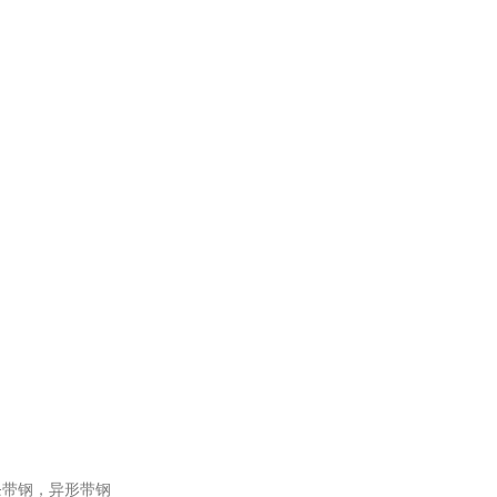
条带钢，异形带钢