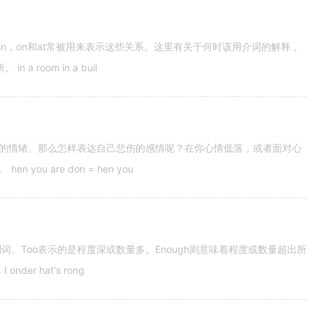
n，on和at常被用来表示这些关系。这里有关于何时该用介词的解释，
 room in a buil
的情绪。那么怎样表达自己悲伤的感情呢？在你心情低落，或者面对心
u are don = hen you
容词和副词。Too表示的是程度深或数量多。Enough则意味着程度或数量超出所
nder hat's rong