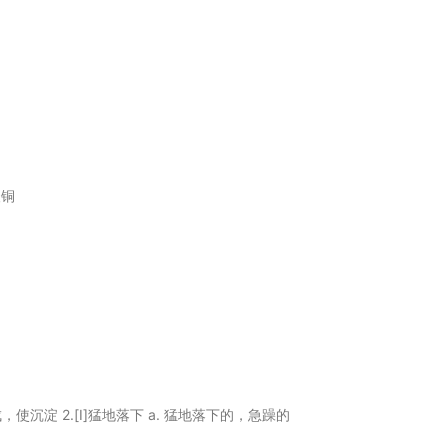
酸铜
促成，使沉淀 2.[I]猛地落下 a. 猛地落下的，急躁的