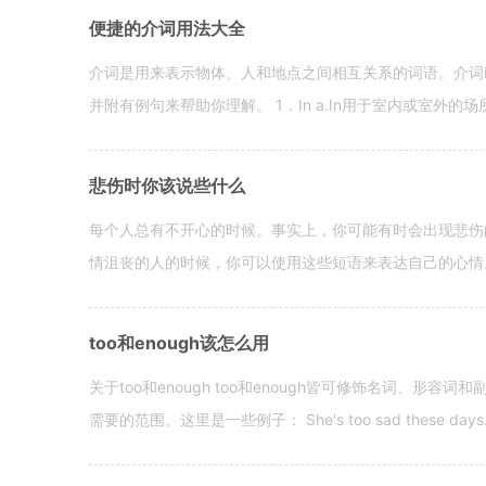
便捷的介词用法大全
介词是用来表示物体、人和地点之间相互关系的词语。介词i
并附有例句来帮助你理解。 1．In a.In用于室内或室外的场所。 in a
悲伤时你该说些什么
每个人总有不开心的时候。事实上，你可能有时会出现悲伤
情沮丧的人的时候，你可以使用这些短语来表达自己的心情。 hen yo
too和enough该怎么用
关于too和enough too和enough皆可修饰名词、形
需要的范围。这里是一些例子： She's too sad these days. I o