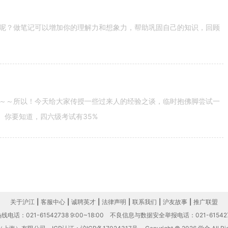
呢？做笔记可以增加你的理解力和想象力，帮助巩固自己的知识，回顾
～～所以！今天给大家传授一些过来人的经验之谈，临时抱佛脚尝试一
。你要知道，四六级考试有35%
关于沪江
|
客服中心
|
诚聘英才
|
法律声明
|
联系我们
|
沪友故事
|
推广联盟
电话：021-61542738 9:00~18:00
不良信息与数据安全举报电话：021-61542