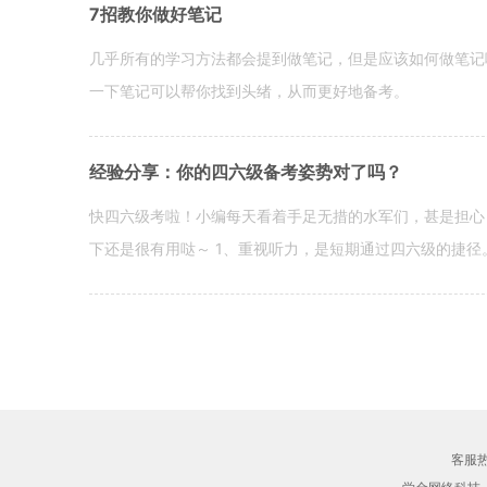
7招教你做好笔记
几乎所有的学习方法都会提到做笔记，但是应该如何做笔记
一下笔记可以帮你找到头绪，从而更好地备考。
经验分享：你的四六级备考姿势对了吗？
快四六级考啦！小编每天看着手足无措的水军们，甚是担心
下还是很有用哒～ 1、重视听力，是短期通过四六级的捷径
客服热线