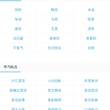
你好
晚安
永远
加油
当然
惊喜
微笑
完美
漂亮
没问题
谢谢你
亲爱的
不客气
生日快乐
全部
学习站点
沪江英语
小D词典
常用单词
新概念英语
英文网名
英语笑话
英语故事
美剧推荐
英文歌曲
英文儿歌
英语听力
口语练习