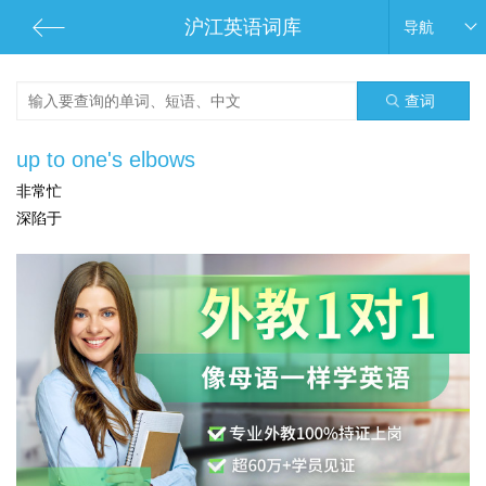
沪江英语词库
导航
查词
up to one's elbows
非常忙
深陷于