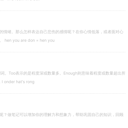
的情绪。那么怎样表达自己悲伤的感情呢？在你心情低落，或者面对心
u are don = hen you
容词和副词。Too表示的是程度深或数量多。Enough则意味着程度或数量超出所
nder hat's rong
呢？做笔记可以增加你的理解力和想象力，帮助巩固自己的知识，回顾