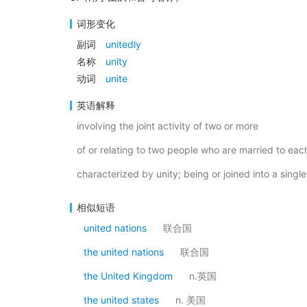
词形变化
副词
unitedly
名称
unity
动词
unite
英语解释
involving the joint activity of two or more
of or relating to two people who are married to eac
characterized by unity; being or joined into a single
相似短语
united nations
联合国
the united nations
联合国
the United Kingdom
n.英国
the united states
n. 美国