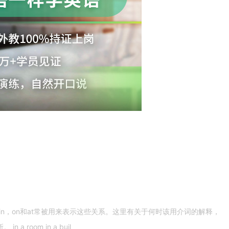
n，on和at常被用来表示这些关系。这里有关于何时该用介词的解释，
 room in a buil