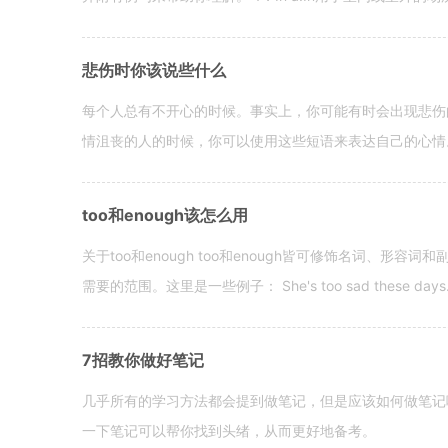
悲伤时你该说些什么
每个人总有不开心的时候。事实上，你可能有时会出现悲伤
情沮丧的人的时候，你可以使用这些短语来表达自己的心情。 hen yo
too和enough该怎么用
关于too和enough too和enough皆可修饰名词、形
需要的范围。这里是一些例子： She's too sad these days. I o
7招教你做好笔记
几乎所有的学习方法都会提到做笔记，但是应该如何做笔记
一下笔记可以帮你找到头绪，从而更好地备考。