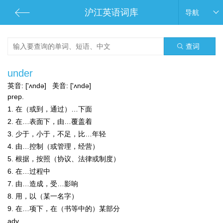
沪江英语词库
导航
查词
under
英音:
['ʌndə]
美音:
['ʌndə]
prep.
1. 在（或到，通过）…下面
2. 在…表面下，由…覆盖着
3. 少于，小于，不足，比…年轻
4. 由…控制（或管理，经营）
5. 根据，按照（协议、法律或制度）
6. 在…过程中
7. 由…造成，受…影响
8. 用，以（某一名字）
9. 在…项下，在（书等中的）某部分
adv.