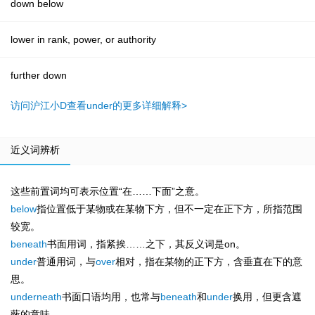
down below
lower in rank, power, or authority
further down
访问沪江小D查看under的更多详细解释>
近义词辨析
这些前置词均可表示位置“在……下面”之意。
below
指位置低于某物或在某物下方，但不一定在正下方，所指范围
较宽。
beneath
书面用词，指紧挨……之下，其反义词是on。
under
普通用词，与
over
相对，指在某物的正下方，含垂直在下的意
思。
underneath
书面口语均用，也常与
beneath
和
under
换用，但更含遮
蔽的意味。