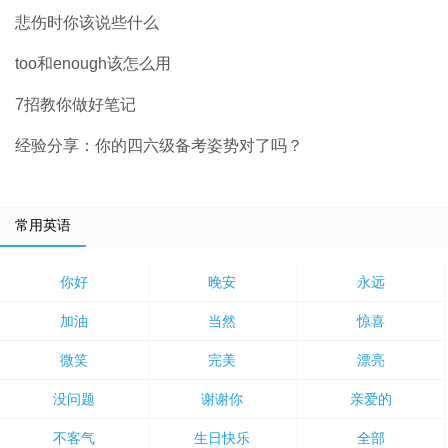
悲伤时你该说些什么
too和enough该怎么用
7招教你做好笔记
经验分享：你的四六级备考姿势对了吗？
常用英语
你好
晚安
永远
加油
当然
惊喜
微笑
完美
漂亮
没问题
谢谢你
亲爱的
不客气
生日快乐
全部