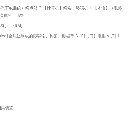
公共汽车或船的）终点站 3.【计算机】终端，终端机 4.【术语】（电路
2.病危的，临终
T,TERM]
U,sing]金属丝制成的障碍物、构架、栅栏等 3.[C]【口】电报 v.[T] 1.
刮集装置