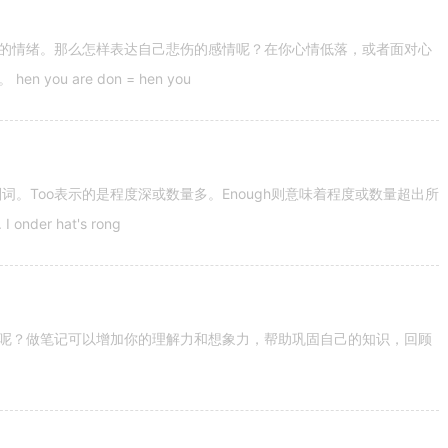
的情绪。那么怎样表达自己悲伤的感情呢？在你心情低落，或者面对心
u are don = hen you
容词和副词。Too表示的是程度深或数量多。Enough则意味着程度或数量超出所
nder hat's rong
呢？做笔记可以增加你的理解力和想象力，帮助巩固自己的知识，回顾