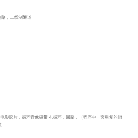
电路，二线制通道
 3.循环电影胶片，循环音像磁带 4.循环，回路，（程序中一套重复的指
成