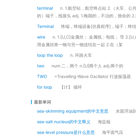
terminal
n. 1.航空站，航空终点站 2.（火车、
的）端子，线接头 adj. 1.晚期的，不治的，致命的 
Terminal
终端，终端设备[仿真程序]，端子；终结符[
wire
n. 1.[U,C]金属丝； 金属线；电线； 导 2.[
用金属丝将一物与另一物连结在一起 2.在（某
loop the loop
n. 环路火车
two
num.二，两个 n.[U]两个人 adj.两个的
TWO
=Travelling-Wave Oscillator 行波振荡器
for loop
【计】 循环
最新单词
sea-skimming equipment的中文意思
水面浮油
sea-salt nucleus的中文释义
海盐核
sea-level pressure是什么意思
海平面气压