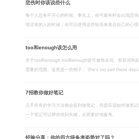
悲伤时你该说些什么
每个人总有不开心的时候。事实上，你可能有时会出现悲伤
情沮丧的人的时候，你可以使用这些短语来表达自己的心情。 hen yo
too和enough该怎么用
关于too和enough too和enough皆可修饰名词、形
需要的范围。这里是一些例子： She's too sad these days. I o
7招教你做好笔记
几乎所有的学习方法都会提到做笔记，但是应该如何做笔记
一下笔记可以帮你找到头绪，从而更好地备考。
经验分享：你的四六级备考姿势对了吗？