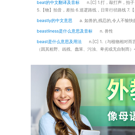
beat的中文翻译及音标
n.[C] 1.打，敲打声，
5.【物】拍音，差拍 6.巡逻路线，日常行径路线 7.
beastly的中文意思
a. 如兽的,残忍的,令人不愉快
beastliness是什么意思及音标
n. 兽性
beast是什么意思及用法
n.[C] 1.（与植物
（因其粗野、凶残、蠢笨、污浊、卑劣或无自制而）令人