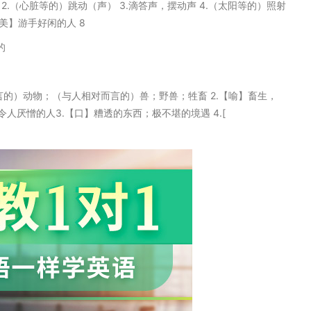
拍子 2.（心脏等的）跳动（声） 3.滴答声，摆动声 4.（太阳等的）照射
【美】游手好闲的人 8
的
相对而言的）动物；（与人相对而言的）兽；野兽；牲畜 2.【喻】畜生，
厌憎的人3.【口】糟透的东西；极不堪的境遇 4.[