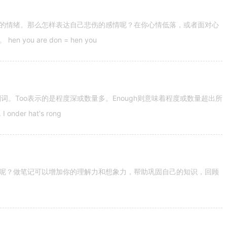
的情绪。那么怎样表达自己悲伤的感情呢？在你心情低落，或者面对心
u are don = hen you
容词和副词。Too表示的是程度深或数量多。Enough则意味着程度或数量超出所
nder hat's rong
呢？做笔记可以增加你的理解力和想象力，帮助巩固自己的知识，回顾