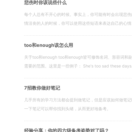
悲伤时你该说些什么
每个人总有不开心的时候。事实上，你可能有时会出现悲伤
情沮丧的人的时候，你可以使用这些短语来表达自己的心情。 hen yo
too和enough该怎么用
关于too和enough too和enough皆可修饰名词、形
需要的范围。这里是一些例子： She's too sad these days. I o
7招教你做好笔记
几乎所有的学习方法都会提到做笔记，但是应该如何做笔记
一下笔记可以帮你找到头绪，从而更好地备考。
经验分享：你的四六级备考姿势对了吗？